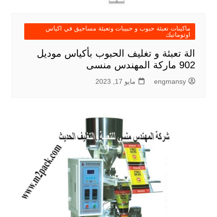
ماكينات تعبئة حبوب و حبيبات وتعبئة مساحيق في اكياس
اوتوماتيك
الة تعبئة و تغليف الحبوب بأكياس موديل
902 ماركة المهندس منسى
engmansy
مايو 17, 2023