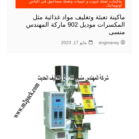
ماكينات تعبئة حبوب و حبيبات وتعبئة مساحيق في اكياس
اوتوماتيك
ماكينة تعبئة وتغليف مواد غذائية مثل
المكسرات موديل 902 ماركة المهندس
منسى
engmansy
مايو 17, 2023