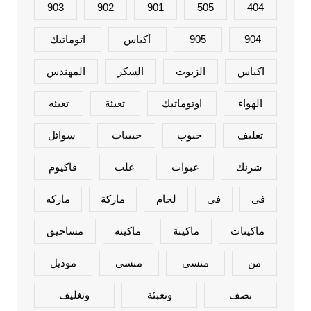
903
902
901
505
404
904
905
أكياس
اتوماتيك
اكياس
الزيوت
السكر
المهندس
الهواء
اوتوماتيك
تعبئة
تعبئه
تغليف
حبوب
حبيبات
سوائل
شرنك
عبوات
علب
فاكيوم
فى
في
لحام
ماركة
ماركه
ماكينات
ماكينة
ماكينه
مساحيق
من
منسى
منسي
موديل
نصف
وتعبئة
وتغليف