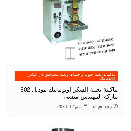
ماكينات تعبئة حبوب و حبيبات وتعبئة مساحيق في اكياس
اوتوماتيك
ماكينة تعبئة السكر اوتوماتيك موديل 902
ماركة المهندس منسى
engmansy
مايو 17, 2023