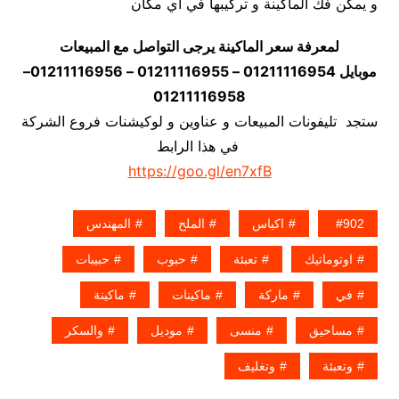
و يمكن فك الماكينة و تركيبها في اي مكان
لمعرفة سعر الماكينة يرجى التواصل مع المبيعات
موبايل 01211116954 – 01211116955 – 01211116956–
01211116958
ستجد تليفونات المبيعات و عناوين و لوكيشنات فروع الشركة
في هذا الرابط
https://goo.gl/en7xfB
902
اكياس
الملح
المهندس
اوتوماتيك
تعبئة
حبوب
حبيبات
في
ماركة
ماكينات
ماكينة
مساحيق
منسى
موديل
والسكر
وتعبئة
وتغليف