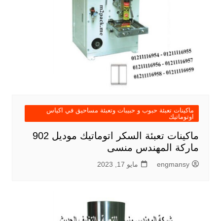
ماكينات تعبئة حبوب و حبيبات وتعبئة مساحيق في اكياس
اوتوماتيك
ماكينات تعبئة السكر اتوماتيك موديل 902
ماركة المهندس منسى
engmansy
مايو 17, 2023