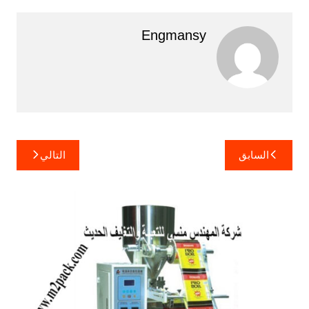
Engmansy
تصفّح
السابق
التالي
المقالات