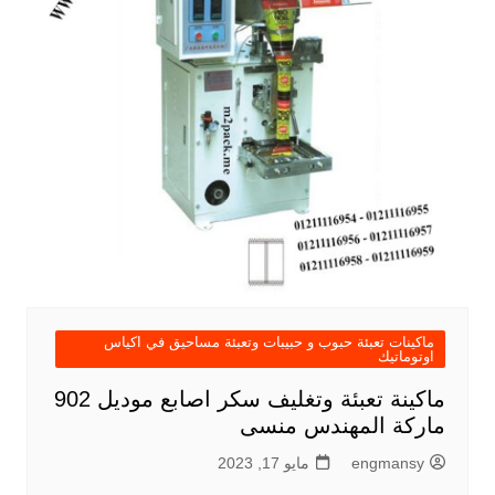
ماكينات تعبئة حبوب و حبيبات وتعبئة مساحيق في اكياس
اوتوماتيك
ماكينة تعبئة وتغليف سكر اصابع موديل 902
ماركة المهندس منسى
engmansy
مايو 17, 2023