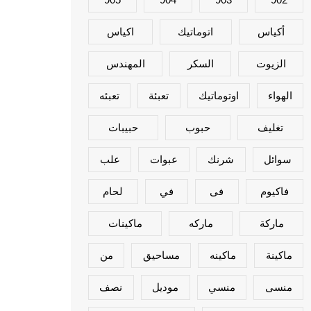
أكياس
اتوماتيك
اكياس
الزيوت
السكر
المهندس
الهواء
اوتوماتيك
تعبئة
تعبئه
تغليف
حبوب
حبيبات
سوائل
شرنك
عبوات
علب
فاكيوم
فى
في
لحام
ماركة
ماركه
ماكينات
ماكينة
ماكينه
مساحيق
من
منسى
منسي
موديل
نصف