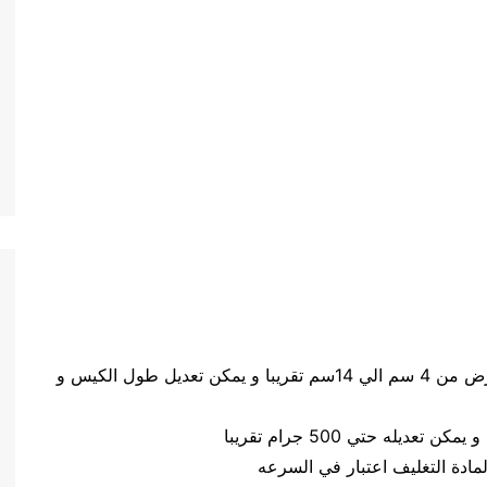
حجم الكيس طول الكيس من 5 سم الي 20 سم وعرض من 4 سم الي 14سم تقريبا و يمكن تعديل طول الكيس و