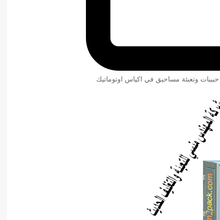
 حبيبات وتعبئة مساحيق في اكياس اوتوماتيك