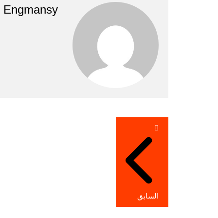
Engmansy
تصفّح
المقالات
السابق