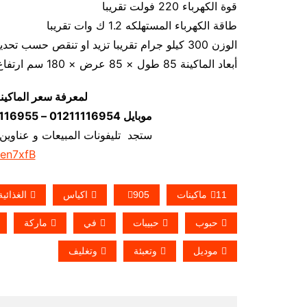
قوة الكهرباء 220 فولت تقريبا
طاقة الكهرباء المستهلكه 1.2 ك وات تقريبا
الوزن 300 كيلو جرام تقريبا تزيد او تنقص حسب تحديثات الماكينة
أبعاد الماكينة 85 طول × 85 عرض × 180 سم ارتفاع كما يمكن فك الماكينة و تركيبها في اي مكان
لمعرفة سعر الماكين
موبايل 01211116954 – 01211116955 – 01211116956–01211116958
ستجد تليفونات المبيعات و عناوين
/en7xfB
11ماكينات
905
اكياس
الغذائية
حبوب
حبيبات
في
ماركة
موديل
وتعبئة
وتغليف