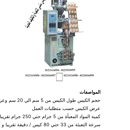
المواصفات
عرض الكيس حسب متطلبات العمل
كمية المواد المعبأة من 5 جرام حتي 250 جرام تقريبا و يمكن تعديله حتي 500 جرام تقريبا
سرعة التعبئة من 33 حتي 80 كيس / دقيقة تقريبا و لمادة التغليف اعتبار في السرعه