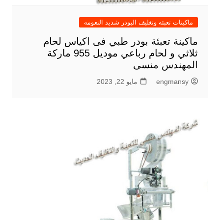
ماكينات تعبئه وتغليف البودر شديد النعومه
ماكينة تعبئة بودر طبي فى اكياس لحام
ثلاثي و لحام رباعي موديل 955 ماركة
المهندس منسى
engmansy
مايو 22, 2023