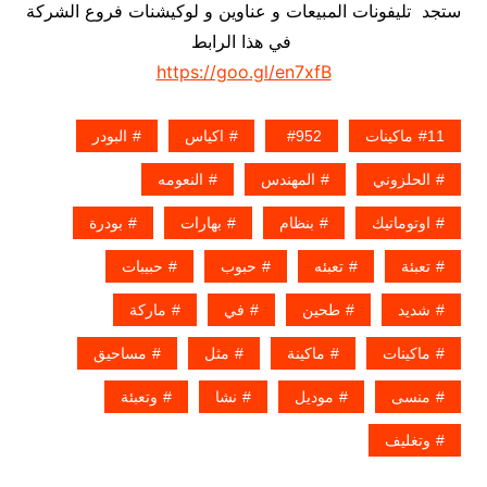
ستجد تليفونات المبيعات و عناوين و لوكيشنات فروع الشركة
في هذا الرابط
https://goo.gl/en7xfB
11ماكينات
952
اكياس
البودر
الحلزوني
المهندس
النعومه
اوتوماتيك
بنظام
بهارات
بودرة
تعبئة
تعبئه
حبوب
حبيبات
شديد
طحين
في
ماركة
ماكينات
ماكينة
مثل
مساحيق
منسى
موديل
نشا
وتعبئة
وتغليف