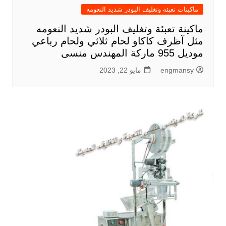
ماكينات تعبئه وتغليف البودر شديد النعومه
ماكينة تعبئة وتغليف البودر شديد النعومه
مثل آظرف كاكاو لحام ثلاثي ولحام رباعي
موديل 955 ماركة المهندس منسى
engmansy
مايو 22, 2023