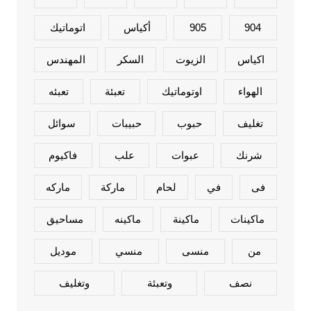
904
905
أكياس
اتوماتيك
اكياس
الزيوت
السكر
المهندس
الهواء
اوتوماتيك
تعبئة
تعبئه
تغليف
حبوب
حبيبات
سوائل
شرنك
عبوات
علب
فاكيوم
فى
في
لحام
ماركة
ماركه
ماكينات
ماكينة
ماكينه
مساحيق
من
منسى
منسي
موديل
نصف
وتعبئة
وتغليف