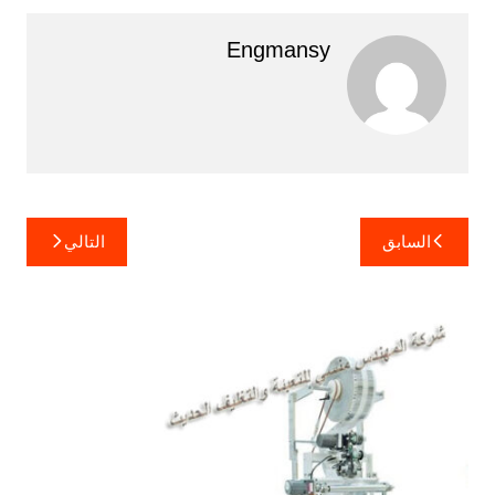
Engmansy
تصفّح
السابق
التالي
المقالات