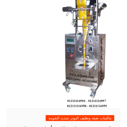
ماكينات تعبئه وتغليف البودر شديد النعومه