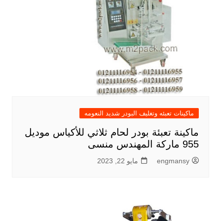
ماكينات تعبئه وتغليف البودر شديد النعومه
ماكينة تعبئة بودر لحام ثلاثي للأكياس موديل
955 ماركة المهندس منسى
engmansy
مايو 22, 2023