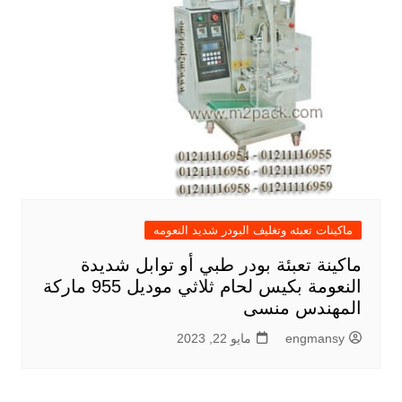
ماكينات تعبئه وتغليف البودر شديد النعومه
ماكينة تعبئة بودر طبي أو توابل شديدة
النعومة بكيس لحام ثلاثي موديل 955 ماركة
المهندس منسى
engmansy
مايو 22, 2023