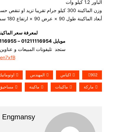
الباور 1.2 كيلو وات
وزن الماكينة 300 كيلو جرام تقريبا تزيد او تنقص حسب تحديثات الماكينة
أبعاد الماكينة طول 90 × عرض 90 × ارتفاع 180 سم تقريبا و يمكن فك الماكينة و تركيبها في اي مكان
لمعرفة سعر الماكين
موبايل 01211116954 – 01211116955 – 01211116956–01211116958
ستجد تليفونات المبيعات و عناوين
/en7xfB
902
اكياس
المهندس
اوتوماتيك
ماركة
ماكينات
ماكينة
مساحيق
Engmansy