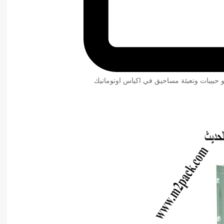
و حبيبات وتعبئة مساحيق في اكياس اوتوماتيك