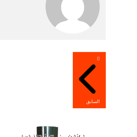
تصفّح
المقالات
السابق