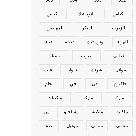
أكياس
اتوماتيك
اكياس
الزيوت
السكر
المهندس
الهواء
اوتوماتيك
تعبئة
تعبئه
تغليف
حبوب
حبيبات
سوائل
شرنك
عبوات
علب
فاكيوم
فى
في
لحام
ماركة
ماركه
ماكينات
ماكينة
ماكينه
مساحيق
من
منسى
منسي
موديل
نصف