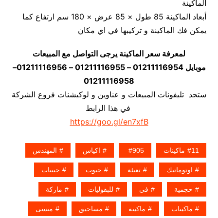
الماكينة
أبعاد الماكينة 85 طول × 85 عرض × 180 سم ارتفاع كما
يمكن فك الماكينة و تركيبها في اي مكان
لمعرفة سعر الماكينة يرجى التواصل مع المبيعات
موبايل 01211116954 – 01211116955 – 01211116956–
01211116958
ستجد تليفونات المبيعات و عناوين و لوكيشنات فروع الشركة
في هذا الرابط
https://goo.gl/en7xfB
11ماكينات
905
اكياس
المهندس
اوتوماتيك
تعبئة
حبوب
حبيبات
حجمية
في
للبقوليات
ماركة
ماكينات
ماكينة
مساحيق
منسى