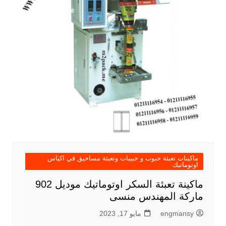
ماكينات تعبئة حبوب و حبيبات وتعبئة مساحيق في اكياس
اوتوماتيك
ماكينة تعبئة السكر اوتوماتيك موديل 902
ماركة المهندس منسى
engmansy
مايو 17, 2023