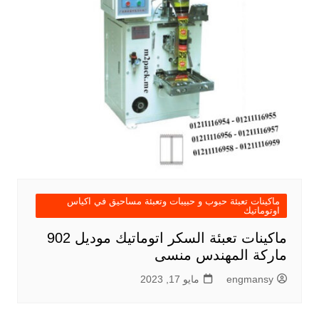
ماكينات تعبئة حبوب و حبيبات وتعبئة مساحيق في اكياس
اوتوماتيك
ماكينات تعبئة السكر اتوماتيك موديل 902
ماركة المهندس منسى
engmansy
مايو 17, 2023