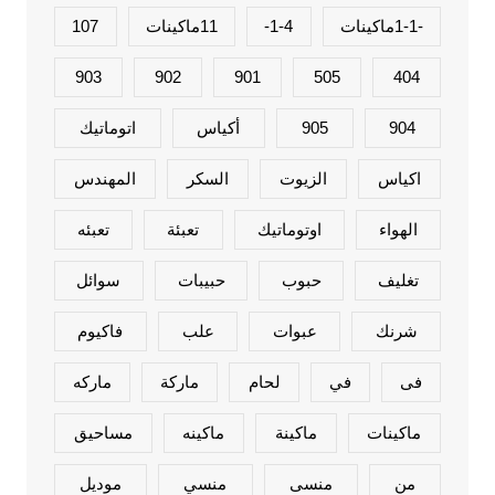
-1-1ماكينات
1-4-
11ماكينات
107
903
902
901
505
404
904
905
أكياس
اتوماتيك
اكياس
الزيوت
السكر
المهندس
الهواء
اوتوماتيك
تعبئة
تعبئه
تغليف
حبوب
حبيبات
سوائل
شرنك
عبوات
علب
فاكيوم
فى
في
لحام
ماركة
ماركه
ماكينات
ماكينة
ماكينه
مساحيق
من
منسى
منسي
موديل