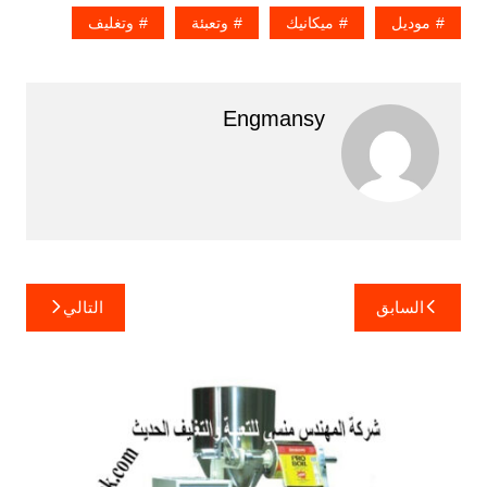
موديل
ميكانيك
وتعبئة
وتغليف
Engmansy
تصفّح
السابق
التالي
المقالات