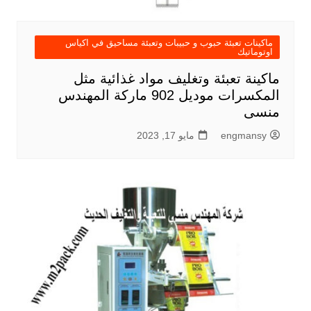
ماكينات تعبئة حبوب و حبيبات وتعبئة مساحيق في اكياس
اوتوماتيك
ماكينة تعبئة وتغليف مواد غذائية مثل
المكسرات موديل 902 ماركة المهندس
منسى
engmansy
مايو 17, 2023