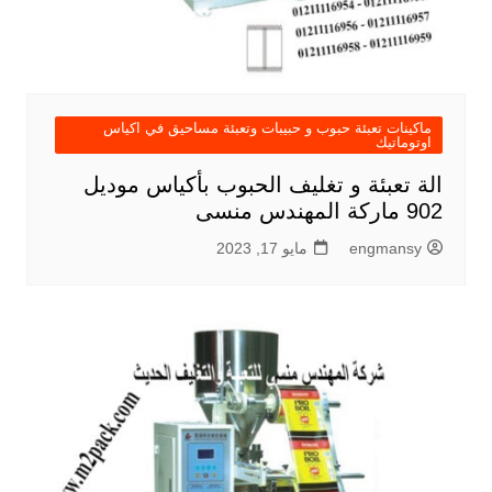
ماكينات تعبئة حبوب و حبيبات وتعبئة مساحيق في اكياس
اوتوماتيك
الة تعبئة و تغليف الحبوب بأكياس موديل
902 ماركة المهندس منسى
engmansy
مايو 17, 2023