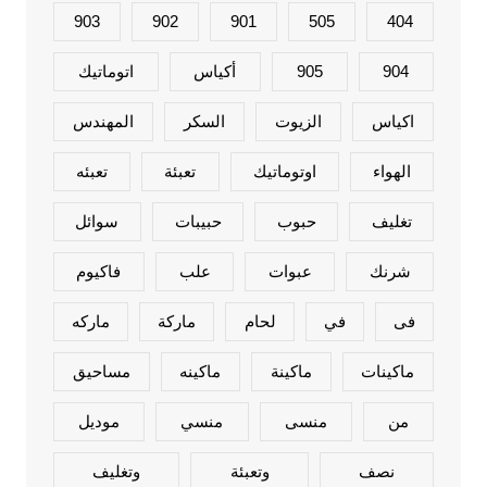
903
902
901
505
404
904
905
أكياس
اتوماتيك
اكياس
الزيوت
السكر
المهندس
الهواء
اوتوماتيك
تعبئة
تعبئه
تغليف
حبوب
حبيبات
سوائل
شرنك
عبوات
علب
فاكيوم
فى
في
لحام
ماركة
ماركه
ماكينات
ماكينة
ماكينه
مساحيق
من
منسى
منسي
موديل
نصف
وتعبئة
وتغليف