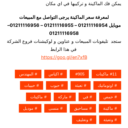
يمكن فك الماكينة و تركيبها في اي مكان
لمعرفة سعر الماكينة يرجى التواصل مع المبيعات
موبايل 01211116954 – 01211116955 – 01211116956–
01211116958
ستجد تليفونات المبيعات و عناوين و لوكيشنات فروع الشركة
في هذا الرابط
https://goo.gl/en7xfB
11ماكينات
905
اكياس
المهندس
اوتوماتيك
تعبئة
حبوب
حبيبات
حمص
في
ماركة
ماكينات
ماكينة
مساحيق
منسى
موديل
وتعبئة
وتغليف