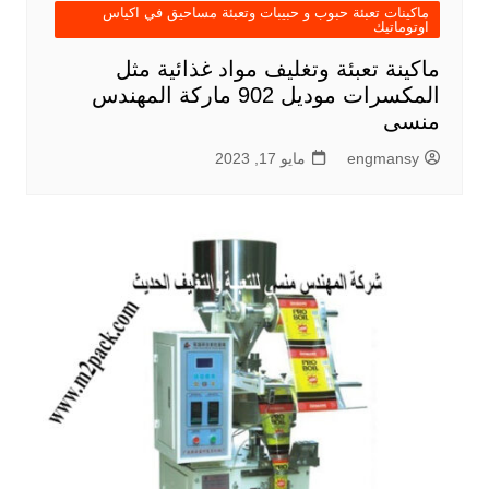
ماكينات تعبئة حبوب و حبيبات وتعبئة مساحيق في اكياس
اوتوماتيك
ماكينة تعبئة وتغليف مواد غذائية مثل
المكسرات موديل 902 ماركة المهندس
منسى
engmansy
مايو 17, 2023