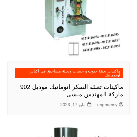
ماكينات تعبئة حبوب و حبيبات وتعبئة مساحيق في اكياس
اوتوماتيك
ماكينات تعبئة السكر اتوماتيك موديل 902
ماركة المهندس منسى
engmansy
مايو 17, 2023