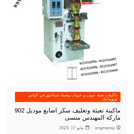
ماكينات تعبئة حبوب و حبيبات وتعبئة مساحيق في اكياس
اوتوماتيك
ماكينة تعبئة وتغليف سكر اصابع موديل 902
ماركة المهندس منسى
engmansy
مايو 17, 2023