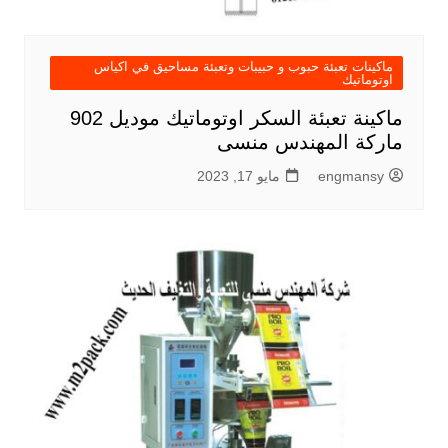
ماكينات تعبئة حبوب و حبيبات وتعبئة مساحيق في اكياس
اوتوماتيك
ماكينة تعبئة السكر اوتوماتيك موديل 902
ماركة المهندس منسى
engmansy
مايو 17, 2023