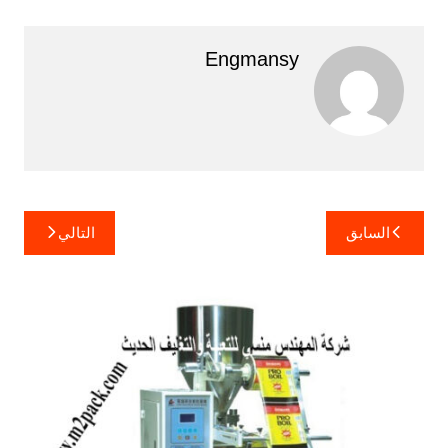
Engmansy
تصفّح
السابق
التالي
المقالات