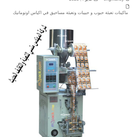
ماكينات تعبئة حبوب و حبيبات وتعبئة مساحيق في اكياس اوتوماتيك