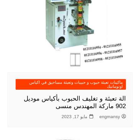
ماكينات تعبئة حبوب و حبيبات وتعبئة مساحيق في اكياس
اوتوماتيك
الة تعبئة و تغليف الحبوب بأكياس موديل
902 ماركة المهندس منسى
engmansy
مايو 17, 2023