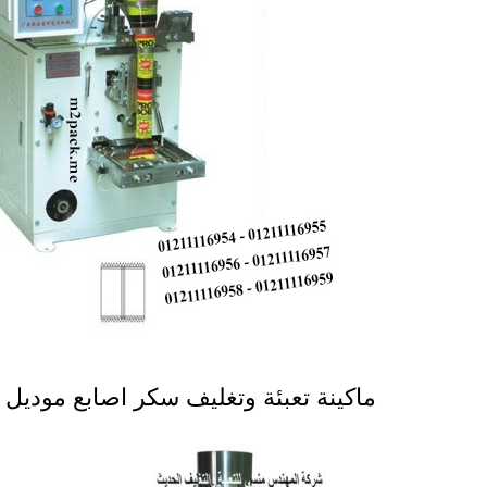
ماكينة تعبئة وتغليف سكر اصابع موديل 902 ماركة المهندس منسى