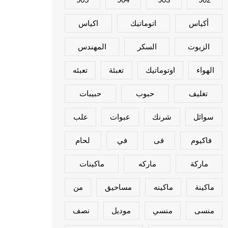
أكياس
اتوماتيك
اكياس
الزيوت
السكر
المهندس
الهواء
اوتوماتيك
تعبئة
تعبئه
تغليف
حبوب
حبيبات
سوائل
شرنك
عبوات
علب
فاكيوم
فى
في
لحام
ماركة
ماركه
ماكينات
ماكينة
ماكينه
مساحيق
من
منسى
منسي
موديل
نصف