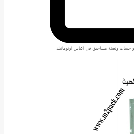
و حبيبات وتعبئة مساحيق في اكياس اوتوماتيك