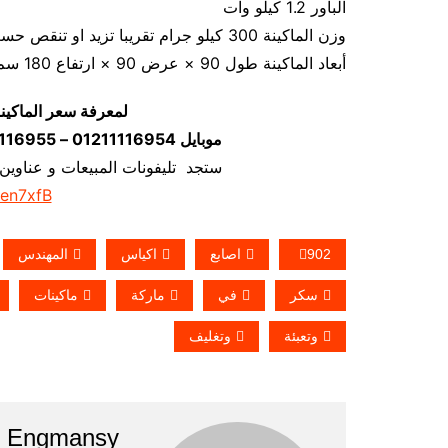
الباور 1.2 كيلو وات
وزن الماكينة 300 كيلو جرام تقريبا تزيد او تنقص حسب تحديثات الماكينة
أبعاد الماكينة طول 90 × عرض 90 × ارتفاع 180 سم تقريبا و يمكن فك الماكينة و تركيبها في اي مكان
لمعرفة سعر الماكين
موبايل 01211116954 – 01211116955 – 01211116956–01211116958
ستجد تليفونات المبيعات و عناوين
/en7xfB
902
اصابع
اكياس
المهندس
سكر
في
ماركة
ماكينات
وتعبئة
وتغليف
Engmansy