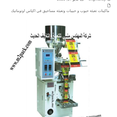
ماكينات تعبئة حبوب و حبيبات وتعبئة مساحيق في اكياس اوتوماتيك