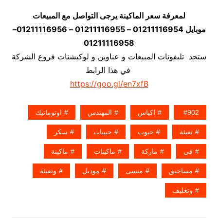
لمعرفة سعر الماكينة يرجى التواصل مع المبيعات
موبايل 01211116954 – 01211116955 – 01211116956–
01211116958
ستجد تليفونات المبيعات و عناوين و لوكيشنات فروع الشركة
في هذا الرابط
https://goo.gl/en7xfB
902
اكياس
المهندس
اوتوماتيك
تعبئة
حبوب
حبيبات
سكر
في
ماركة
ماكينات
ماكينة
مساحيق
منسى
موديل
وتعبئة
وتغليف