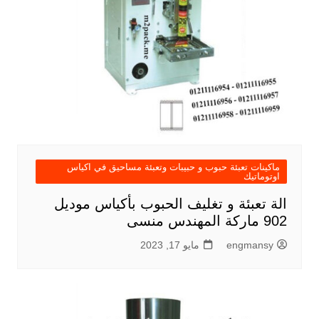
ماكينات تعبئة حبوب و حبيبات وتعبئة مساحيق في اكياس
اوتوماتيك
الة تعبئة و تغليف الحبوب بأكياس موديل
902 ماركة المهندس منسى
engmansy
مايو 17, 2023