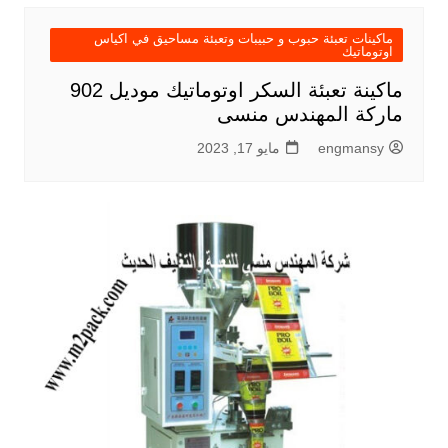
ماكينات تعبئة حبوب و حبيبات وتعبئة مساحيق في اكياس
اوتوماتيك
ماكينة تعبئة السكر اوتوماتيك موديل 902
ماركة المهندس منسى
engmansy
مايو 17, 2023