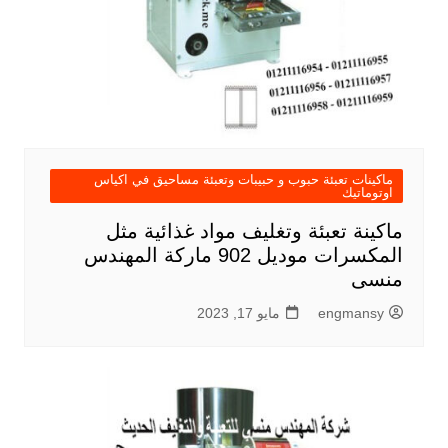
ماكينات تعبئة حبوب و حبيبات وتعبئة مساحيق في اكياس
اوتوماتيك
ماكينة تعبئة وتغليف مواد غذائية مثل
المكسرات موديل 902 ماركة المهندس
منسى
engmansy
مايو 17, 2023