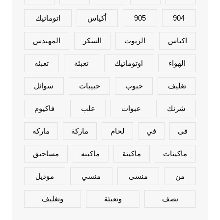
904
905
أكياس
اتوماتيك
اكياس
الزيوت
السكر
المهندس
الهواء
اوتوماتيك
تعبئة
تعبئه
تغليف
حبوب
حبيبات
سوائل
شرنك
عبوات
علب
فاكيوم
فى
في
لحام
ماركة
ماركه
ماكينات
ماكينة
ماكينه
مساحيق
من
منسى
منسي
موديل
نصف
وتعبئة
وتغليف