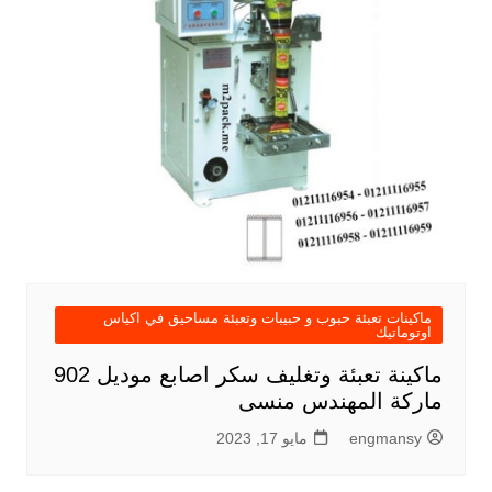
ماكينات تعبئة حبوب و حبيبات وتعبئة مساحيق في اكياس
اوتوماتيك
ماكينة تعبئة وتغليف سكر اصابع موديل 902
ماركة المهندس منسى
engmansy
مايو 17, 2023