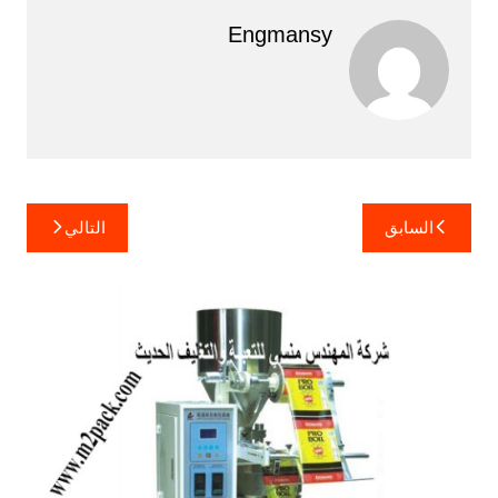
Engmansy
تصفّح
السابق
التالي
المقالات