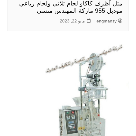
مثل آظرف كاكاو لحام ثلاثي ولحام رباعي
موديل 955 ماركة المهندس منسى
engmansy
مايو 22, 2023