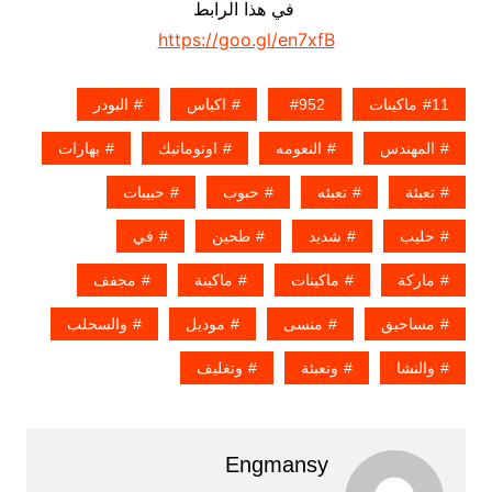
في هذا الرابط
https://goo.gl/en7xfB
11ماكينات
952
اكياس
البودر
المهندس
النعومه
اوتوماتيك
بهارات
تعبئة
تعبئه
حبوب
حبيبات
حليب
شديد
طحين
في
ماركة
ماكينات
ماكينة
مجفف
مساحيق
منسى
موديل
والسحلب
والنشا
وتعبئة
وتغليف
Engmansy