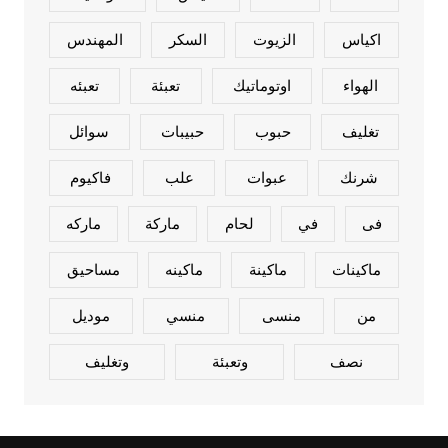
اكياس
الزيوت
السكر
المهندس
الهواء
اوتوماتيك
تعبئة
تعبئه
تغليف
حبوب
حبيبات
سوائل
شرنك
عبوات
علب
فاكيوم
فى
في
لحام
ماركة
ماركه
ماكينات
ماكينة
ماكينه
مساحيق
من
منسى
منسي
موديل
نصف
وتعبئة
وتغليف