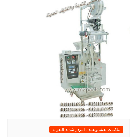
ماكينات تعبئه وتغليف البودر شديد النعومه