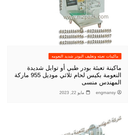
ماكينات تعبئه وتغليف البودر شديد النعومه
ماكينة تعبئة بودر طبي أو توابل شديدة
النعومة بكيس لحام ثلاثي موديل 955 ماركة
المهندس منسى
engmansy
مايو 22, 2023