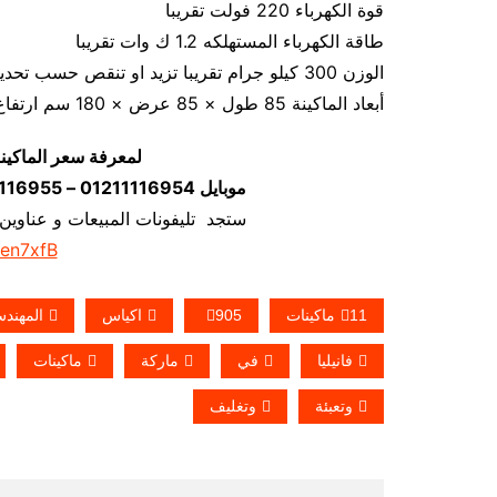
قوة الكهرباء 220 فولت تقريبا
طاقة الكهرباء المستهلكه 1.2 ك وات تقريبا
الوزن 300 كيلو جرام تقريبا تزيد او تنقص حسب تحديثات الماكينة
أبعاد الماكينة 85 طول × 85 عرض × 180 سم ارتفاع كما يمكن فك الماكينة و تركيبها في اي مكان
لمعرفة سعر الماكين
موبايل 01211116954 – 01211116955 – 01211116956–01211116958
ستجد تليفونات المبيعات و عناوين
/en7xfB
11ماكينات
905
اكياس
المهند
فانيليا
في
ماركة
ماكينات
وتعبئة
وتغليف