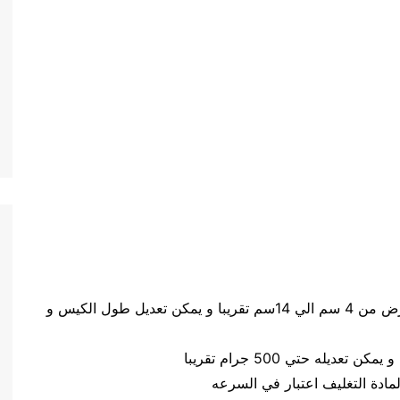
حجم الكيس طول الكيس من 5 سم الي 20 سم وعرض من 4 سم الي 14سم تقريبا و يمكن تعديل طول الكيس و