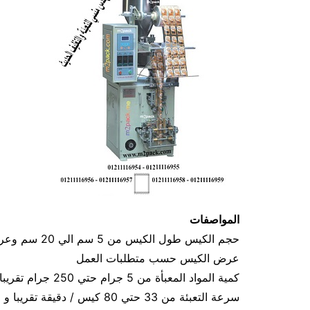
المواصفات
عرض الكيس حسب متطلبات العمل
كمية المواد المعبأة من 5 جرام حتي 250 جرام تقريبا و يمكن تعديله حتي 500 جرام تقريبا
سرعة التعبئة من 33 حتي 80 كيس / دقيقة تقريبا و لمادة التغليف اعتبار في السرعه