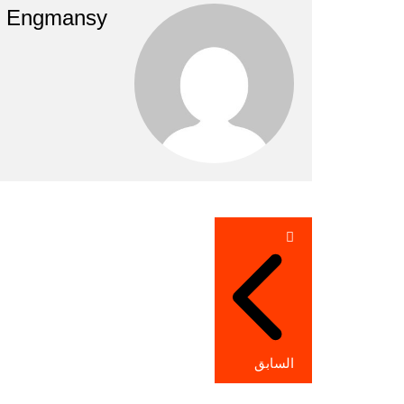
Engmansy
تصفّح
المقالات
السابق