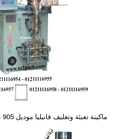
ماكينة تعبئة وتغليف فانيليا موديل 905 ماركة المهندس منسى