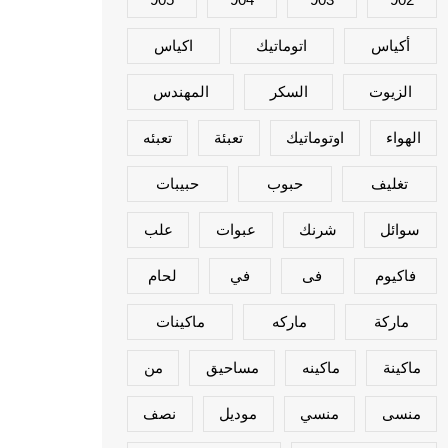
أكياس
اتوماتيك
اكياس
الزيوت
السكر
المهندس
الهواء
اوتوماتيك
تعبئة
تعبئه
تغليف
حبوب
حبيبات
سوائل
شرنك
عبوات
علب
فاكيوم
فى
في
لحام
ماركة
ماركه
ماكينات
ماكينة
ماكينه
مساحيق
من
منسى
منسي
موديل
نصف