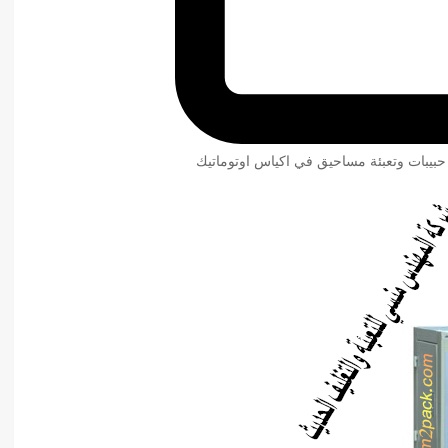
 حبيبات وتعبئة مساحيق في اكياس اوتوماتيك