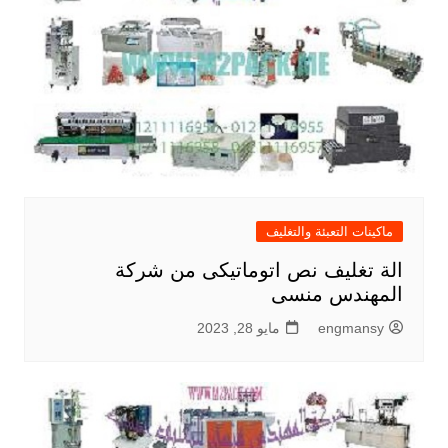
ماكينات التعبئة والتغليف
الة تغليف نص اتوماتيكى من شركة
المهندس منسى
engmansy
مايو 28, 2023