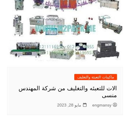
ماكينات التعبئة والتغليف
الات للتعبئه والتغليف من شركة المهندس
منسى
engmansy
مايو 28, 2023