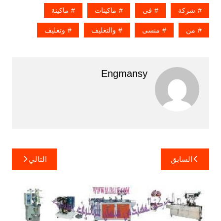
شركة
فى
ماكينات
ماكينة
من
منسى
والتغليف
وتغليف
Engmansy
تصفّح
السابق
التالي
المقالات