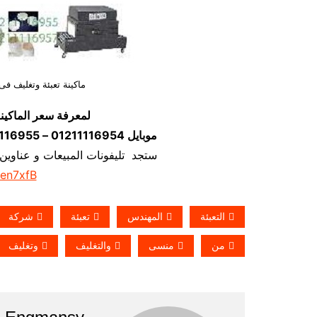
ماكينة تعبئة وتغليف
لمعرفة سعر الماكين
موبايل 01211116954 – 01211116955 – 01211116956–01211116958
ستجد تليفونات المبيعات و عناوين
/en7xfB
التعبئة
المهندس
تعبئة
شركة
من
منسى
والتغليف
وتغليف