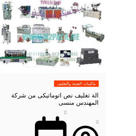
ماكينات التعبئة والتغليف
الة تغليف نص اتوماتيكى من شركة
المهندس منسى