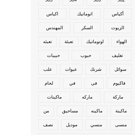
أكياس
اتوماتيك
اكياس
الزيوت
السكر
المهندس
الهواء
اوتوماتيك
تعبئة
تعبئه
تغليف
حبوب
حبيبات
سوائل
شرنك
عبوات
علب
فاكيوم
فى
في
لحام
ماركة
ماركه
ماكينات
ماكينة
ماكينه
مساحيق
من
منسى
منسي
موديل
نصف