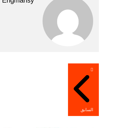
Engmansy
تصفّح
المقالات
السابق