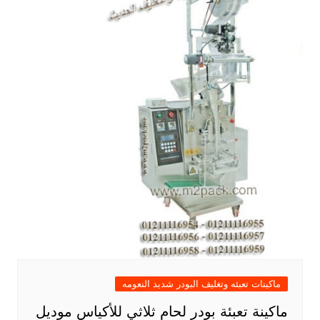
ماكينات تعبئه وتغليف البودر شديد النعومه
ماكينة تعبئة بودر لحام ثلاثي للأكياس موديل