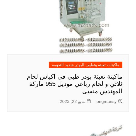
ماكينات تعبئه وتغليف البودر شديد النعومه
ماكينة تعبئة بودر طبي فى اكياس لحام
ثلاثي و لحام رباعي موديل 955 ماركة
المهندس منسى
engmansy
مايو 22, 2023