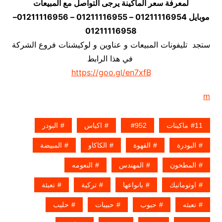
لمعرفة سعر الماكينة يرجى التواصل مع المبيعات
موبايل 01211116954 – 01211116955 – 01211116956–
01211116958
ستجد تليفونات المبيعات و عناوين و لوكيشنات فروع الشركة
في هذا الرابط
https://goo.gl/en7xfB
m
11ماكينات
952
اكياس
البودر
البودرة
القهوة
الكاكاو
المبيضة
المطحون
المهندس
النعومه
اوتوماتيك
بانواعها
تركية
تعبئة
تعبئه
حبوب
حبيبات
حليب