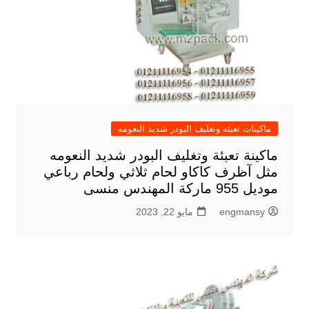
ماكينات تعبئه وتغليف البودر شديد النعومه
ماكينة تعبئة وتغليف البودر شديد النعومه
مثل آظرف كاكاو لحام ثلاثي ولحام رباعي
موديل 955 ماركة المهندس منسى
engmansy
مايو 22, 2023