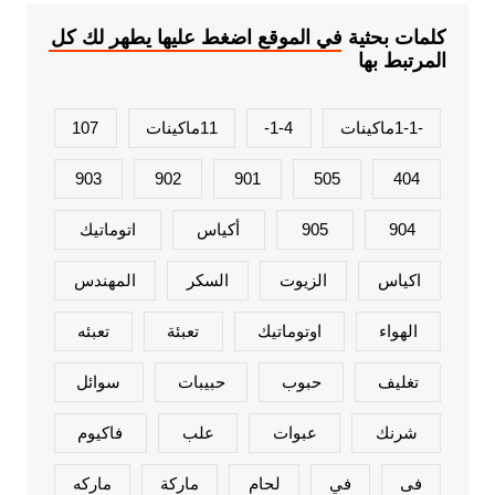
كلمات بحثية في الموقع اضغط عليها يطهر لك كل
المرتبط بها
-1-1ماكينات
1-4-
11ماكينات
107
903
902
901
505
404
904
905
أكياس
اتوماتيك
اكياس
الزيوت
السكر
المهندس
الهواء
اوتوماتيك
تعبئة
تعبئه
تغليف
حبوب
حبيبات
سوائل
شرنك
عبوات
علب
فاكيوم
فى
في
لحام
ماركة
ماركه