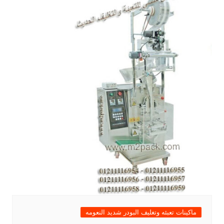
ماكينات تعبئه وتغليف البودر شديد النعومه