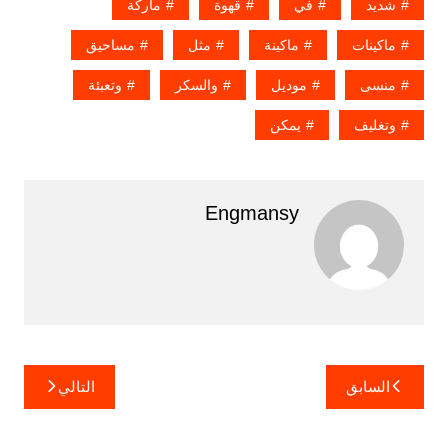
شديد
في
قهوة
ماركة
ماكينات
ماكينة
مثل
مساحيق
منسى
موديل
والسكر
وتعبئة
وتغليف
يمكن
Engmansy
تصفّح
السابق
التالي
المقالات