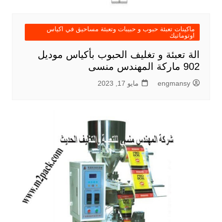
ماكينات تعبئة حبوب و حبيبات وتعبئة مساحيق في اكياس
اوتوماتيك
الة تعبئة و تغليف الحبوب بأكياس موديل
902 ماركة المهندس منسى
engmansy
مايو 17, 2023