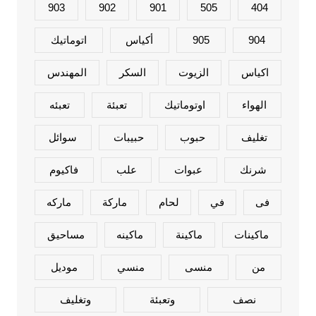
903
902
901
505
404
904
905
أكياس
اتوماتيك
اكياس
الزيوت
السكر
المهندس
الهواء
اوتوماتيك
تعبئة
تعبئه
تغليف
حبوب
حبيبات
سوائل
شرنك
عبوات
علب
فاكيوم
فى
في
لحام
ماركة
ماركه
ماكينات
ماكينة
ماكينه
مساحيق
من
منسى
منسي
موديل
نصف
وتعبئة
وتغليف