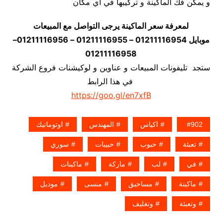
و يمكن فك الماكينة و تركيبها في اي مكان
لمعرفة سعر الماكينة يرجى التواصل مع المبيعات
موبايل 01211116954 – 01211116955 – 01211116956–
01211116958
ستجد تليفونات المبيعات و عناوين و لوكيشنات فروع الشركة
في هذا الرابط
https://goo.gl/en7xfB
902
اكياس
المهندس
اوتوماتيك
تعبئة
حبوب
حبيبات
سوري
في
لب
ماركة
ماكينات
ماكينة
مساحيق
منسى
موديل
وتعبئة
وتغليف