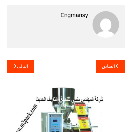
Engmansy
تصفّح
السابق
التالي
المقالات