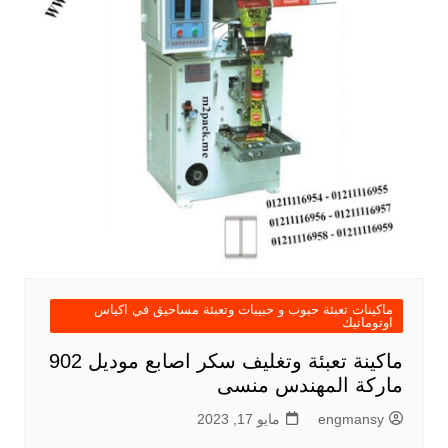
ماكينات تعبئة حبوب و حبيبات وتعبئة مساحيق في اكياس
اوتوماتيك
ماكينة تعبئة وتغليف سكر اصابع موديل 902
ماركة المهندس منسى
engmansy
مايو 17, 2023