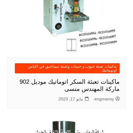
ماكينات تعبئة حبوب و حبيبات وتعبئة مساحيق في اكياس
اوتوماتيك
ماكينات تعبئة السكر اتوماتيك موديل 902
ماركة المهندس منسى
engmansy
مايو 17, 2023