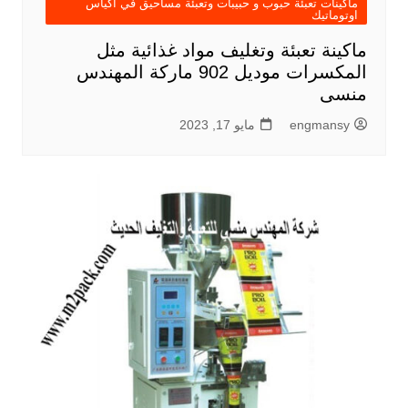
ماكينات تعبئة حبوب و حبيبات وتعبئة مساحيق في اكياس
اوتوماتيك
ماكينة تعبئة وتغليف مواد غذائية مثل
المكسرات موديل 902 ماركة المهندس
منسى
engmansy
مايو 17, 2023