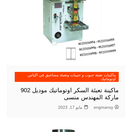
ماكينات تعبئة حبوب و حبيبات وتعبئة مساحيق في اكياس
اوتوماتيك
ماكينة تعبئة السكر اوتوماتيك موديل 902
ماركة المهندس منسى
engmansy
مايو 17, 2023