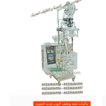
ماكينات تعبئه وتغليف البودر شديد النعومه