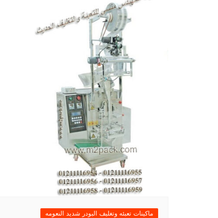
ماكينات تعبئه وتغليف البودر شديد النعومه