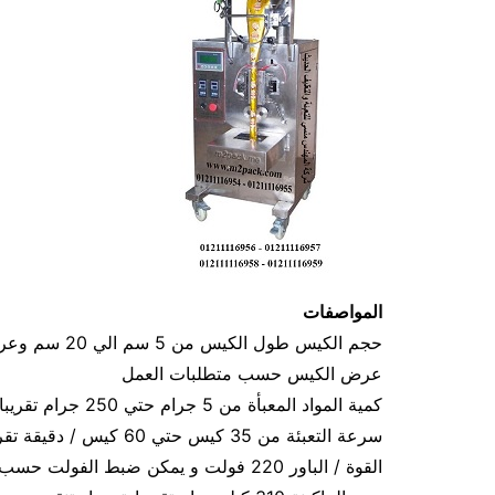
المواصفات
عرض الكيس حسب متطلبات العمل
كمية المواد المعبأة من 5 جرام حتي 250 جرام تقريبا و يمكن تعديله حتي 500 جرام تقريبا
سرعة التعبئة من 35 كيس حتي 60 كيس / دقيقة تقريبا و لمادة التغليف اعتبار في السرعه
القوة / الباور 220 فولت و يمكن ضبط الفولت حسب الكهرباء المتاحه 1.2 كيلو وات تقريبا