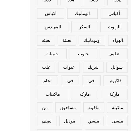
أكياس
اتوماتيك
اكياس
الزيوت
السكر
المهندس
الهواء
اوتوماتيك
تعبئة
تعبئه
تغليف
حبوب
حبيبات
سوائل
شرنك
عبوات
علب
فاكيوم
فى
في
لحام
ماركة
ماركه
ماكينات
ماكينة
ماكينه
مساحيق
من
منسى
منسي
موديل
نصف