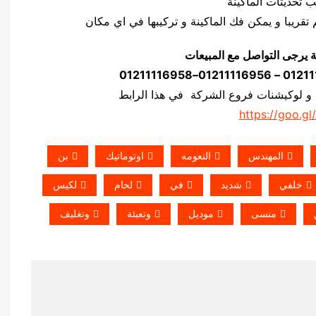
ة يرجى التواصل مع المبيعات
 و لوكيشنات فروع الشركة في هذا الرابط
https://goo.gl
المهندس
النعومه
اوتوماتيك
بن
خلفي
شديد
في
لحام
لكيس
منسى
موديل
وتعبئة
وتغليف