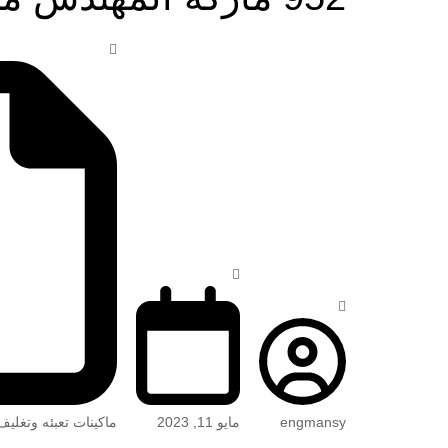
engmansy
مايو 11, 2023
ماكينات تعبئه وتغليف