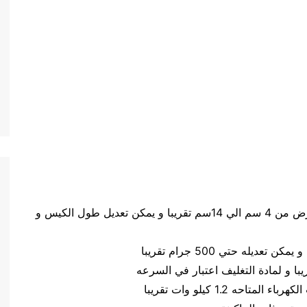
حجم الكيس طول الكيس من 5 سم الي 20 سم وعرض من 4 سم الي 14سم تقريبا و يمكن تعديل طول الكيس و