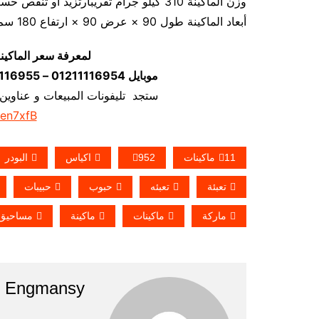
وزن الماكينة 310 كيلو جرام تقريبارتزيد او تنقص حسب تحديثات الماكينة
أبعاد الماكينة طول 90 × عرض 90 × ارتفاع 180 سم تقريبا و يمكن فك الماكينة و تركيبها في اي مكان
لمعرفة سعر الماكين
موبايل 01211116954 – 01211116955 – 01211116956–01211116958
ستجد تليفونات المبيعات و عناوين
/en7xfB
11ماكينات
952
اكياس
البودر
تعبئة
تعبئه
حبوب
حبيبات
ماركة
ماكينات
ماكينة
مساحيق
Engmansy