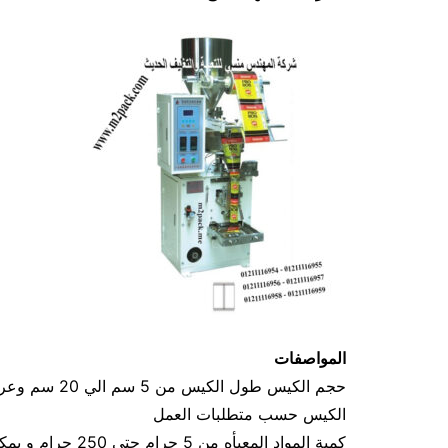
المواصفات
الكيس حسب متطلبات العمل
كمية المواد المعبأه من 5 جرام حتي 250 جرام و يمكن تعديله حتي 500 جرام