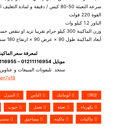
سرعة التعبئة 50-80 كيس / دقيقة و لمادة التغليف اعتبار في السرعه
القوة 220 فولت
الباور 1.2 كيلو وات
وزن الماكينة 300 كيلو جرام تقريبا تزيد او تنقص حسب تحديثات الماكينة
أبعاد الماكينة طول 90 × عرض 90 × ارتفاع 180 سم تقريبا و يمكن فك الماكينة و تركيبها في اي مكان
لمعرفة سعر الماكين
موبايل 01211116954 – 01211116955 – 01211116956–01211116958
ستجد تليفونات المبيعات و عناوين
/en7xfB
902
أتوماتيك
اكياس
المنزل
بكهرباء
تعبئة
تعمل
حبوب
ماكينات
ماكينة
مساحيق
منسى