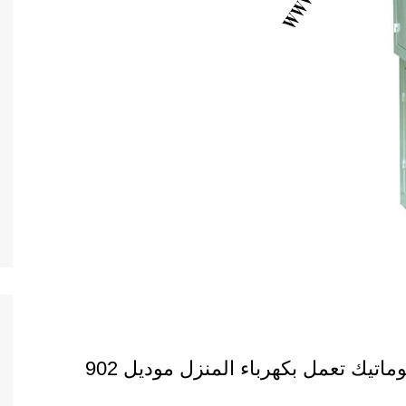
ماكينة تعبئة وتغليف للبهارات بأكياس أتوماتيك تعمل بكهرباء المنزل موديل 902