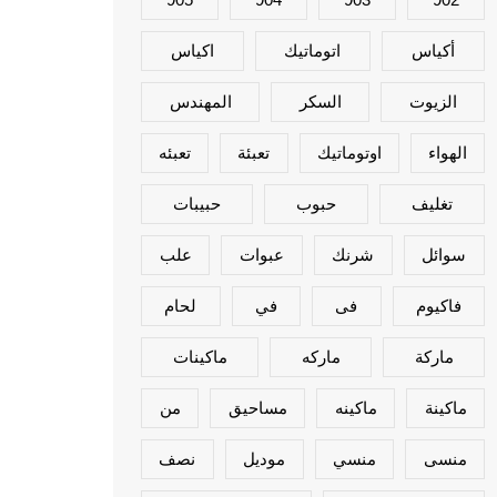
أكياس
اتوماتيك
اكياس
الزيوت
السكر
المهندس
الهواء
اوتوماتيك
تعبئة
تعبئه
تغليف
حبوب
حبيبات
سوائل
شرنك
عبوات
علب
فاكيوم
فى
في
لحام
ماركة
ماركه
ماكينات
ماكينة
ماكينه
مساحيق
من
منسى
منسي
موديل
نصف