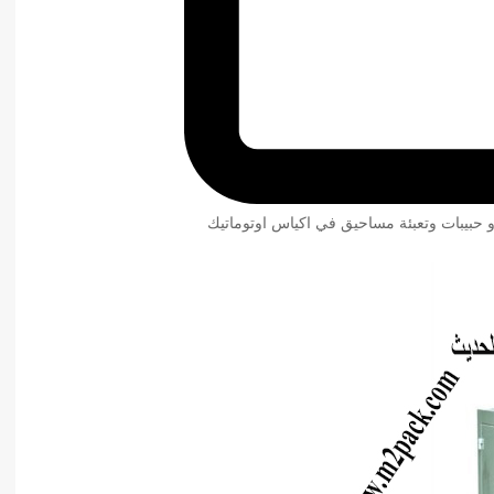
و حبيبات وتعبئة مساحيق في اكياس اوتوماتيك