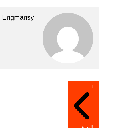
Engmansy
تصفّح
المقالات
السابق