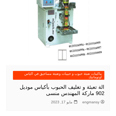
ماكينات تعبئة حبوب و حبيبات وتعبئة مساحيق في اكياس
اوتوماتيك
الة تعبئة و تغليف الحبوب بأكياس موديل
902 ماركة المهندس منسى
engmansy
مايو 17, 2023