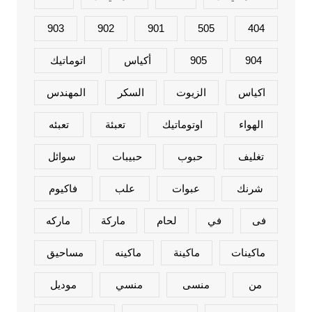
903
902
901
505
404
904
905
أكياس
اتوماتيك
اكياس
الزيوت
السكر
المهندس
الهواء
اوتوماتيك
تعبئة
تعبئه
تغليف
حبوب
حبيبات
سوائل
شرنك
عبوات
علب
فاكيوم
فى
في
لحام
ماركة
ماركه
ماكينات
ماكينة
ماكينه
مساحيق
من
منسى
منسي
موديل