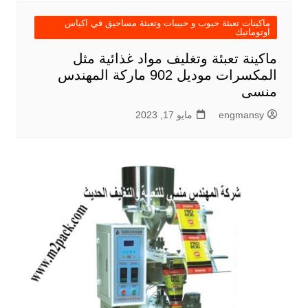
ماكينات تعبئة حبوب و حبيبات وتعبئة مساحيق في اكياس
اوتوماتيك
ماكينة تعبئة وتغليف مواد غذائية مثل
المكسرات موديل 902 ماركة المهندس
منسى
engmansy
مايو 17, 2023