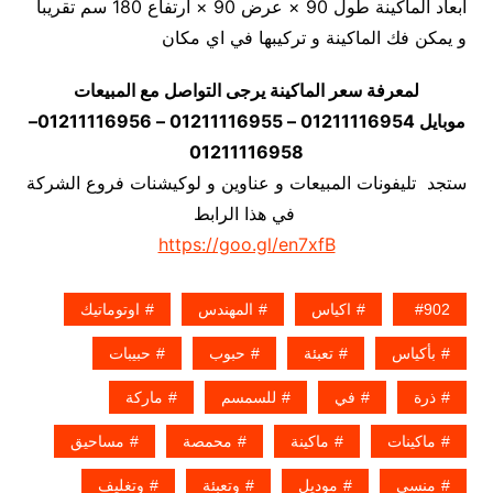
أبعاد الماكينة طول 90 × عرض 90 × ارتفاع 180 سم تقريبا
و يمكن فك الماكينة و تركيبها في اي مكان
لمعرفة سعر الماكينة يرجى التواصل مع المبيعات
موبايل 01211116954 – 01211116955 – 01211116956–
01211116958
ستجد تليفونات المبيعات و عناوين و لوكيشنات فروع الشركة
في هذا الرابط
https://goo.gl/en7xfB
902
اكياس
المهندس
اوتوماتيك
بأكياس
تعبئة
حبوب
حبيبات
ذرة
في
للسمسم
ماركة
ماكينات
ماكينة
محمصة
مساحيق
منسى
موديل
وتعبئة
وتغليف