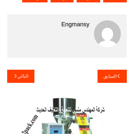
Engmansy
تصفّح
السابق
التالي
المقالات