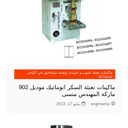
ماكينات تعبئة حبوب و حبيبات وتعبئة مساحيق في اكياس
اوتوماتيك
ماكينات تعبئة السكر اتوماتيك موديل 902
ماركة المهندس منسى
engmansy
مايو 17, 2023