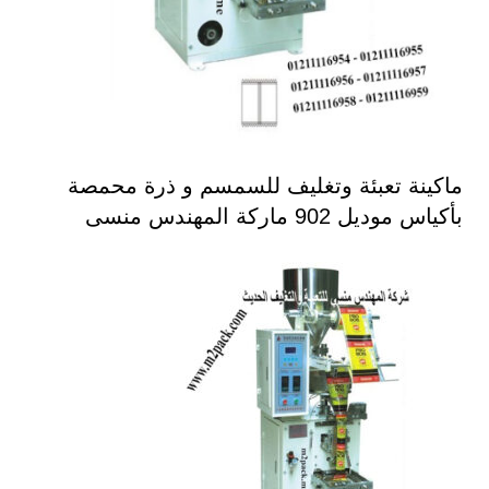
ماكينة تعبئة وتغليف للسمسم و ذرة محمصة
بأكياس موديل 902 ماركة المهندس منسى