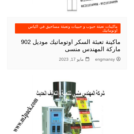
ماكينات تعبئة حبوب و حبيبات وتعبئة مساحيق في اكياس
اوتوماتيك
ماكينة تعبئة السكر اوتوماتيك موديل 902
ماركة المهندس منسى
engmansy
مايو 17, 2023