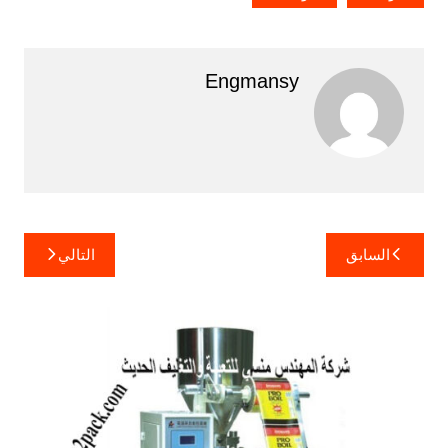
Engmansy
تصفّح
السابق
التالي
المقالات