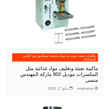
ماكينات تعبئة حبوب و حبيبات وتعبئة مساحيق في اكياس
اوتوماتيك
ماكينة تعبئة وتغليف مواد غذائية مثل
المكسرات موديل 902 ماركة المهندس
منسى
engmansy
مايو 17, 2023