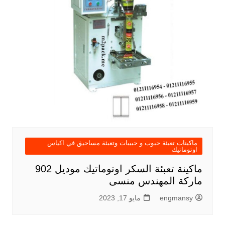
ماكينات تعبئة حبوب و حبيبات وتعبئة مساحيق في اكياس
اوتوماتيك
ماكينة تعبئة السكر اوتوماتيك موديل 902
ماركة المهندس منسى
engmansy
مايو 17, 2023