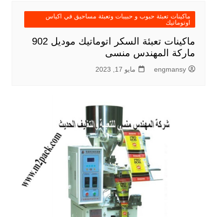
ماكينات تعبئة حبوب و حبيبات وتعبئة مساحيق في اكياس
اوتوماتيك
ماكينات تعبئة السكر اتوماتيك موديل 902
ماركة المهندس منسى
engmansy
مايو 17, 2023