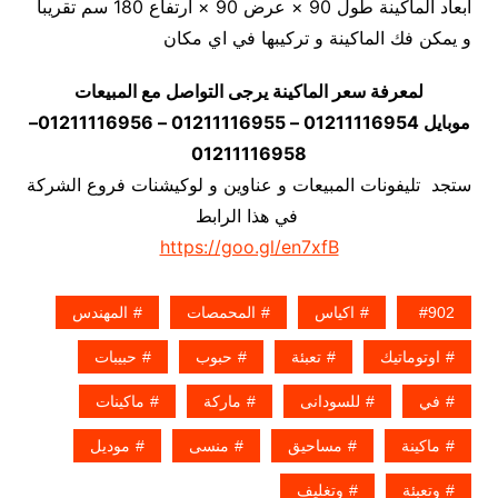
أبعاد الماكينة طول 90 × عرض 90 × ارتفاع 180 سم تقريبا
و يمكن فك الماكينة و تركيبها في اي مكان
لمعرفة سعر الماكينة يرجى التواصل مع المبيعات
موبايل 01211116954 – 01211116955 – 01211116956–
01211116958
ستجد تليفونات المبيعات و عناوين و لوكيشنات فروع الشركة
في هذا الرابط
https://goo.gl/en7xfB
902
اكياس
المحمصات
المهندس
اوتوماتيك
تعبئة
حبوب
حبيبات
في
للسودانى
ماركة
ماكينات
ماكينة
مساحيق
منسى
موديل
وتعبئة
وتغليف