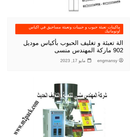
ماكينات تعبئة حبوب و حبيبات وتعبئة مساحيق في اكياس
اوتوماتيك
الة تعبئة و تغليف الحبوب بأكياس موديل
902 ماركة المهندس منسى
engmansy
مايو 17, 2023