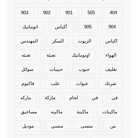
903
902
901
505
404
904
905
أكياس
اتوماتيك
اكياس
الزيوت
السكر
المهندس
الهواء
اوتوماتيك
تعبئة
تعبئه
تغليف
حبوب
حبيبات
سوائل
شرنك
عبوات
علب
فاكيوم
فى
في
لحام
ماركة
ماركه
ماكينات
ماكينة
ماكينه
مساحيق
من
منسى
منسي
موديل