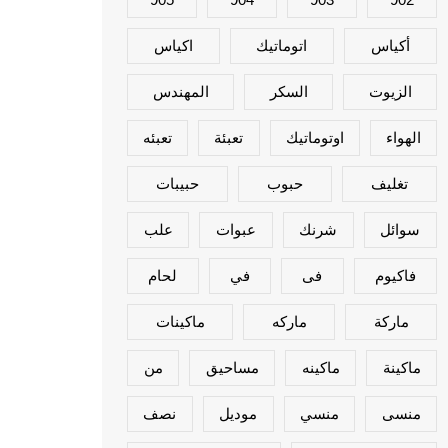
أكياس
اتوماتيك
اكياس
الزيوت
السكر
المهندس
الهواء
اوتوماتيك
تعبئة
تعبئه
تغليف
حبوب
حبيبات
سوائل
شرنك
عبوات
علب
فاكيوم
فى
في
لحام
ماركة
ماركه
ماكينات
ماكينة
ماكينه
مساحيق
من
منسى
منسي
موديل
نصف