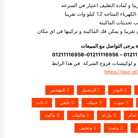
ة يرجى التواصل مع المبيعات
 و لوكيشنات فروع الشركة في هذا الرابط
https://goo.gl
البودر
الزنجبيل
المهندس
حبوب
حبيبات
خلفي
ذات
لحام
ماركة
ماكينات
ماكينة
ل
وتعبئة
وتغليف