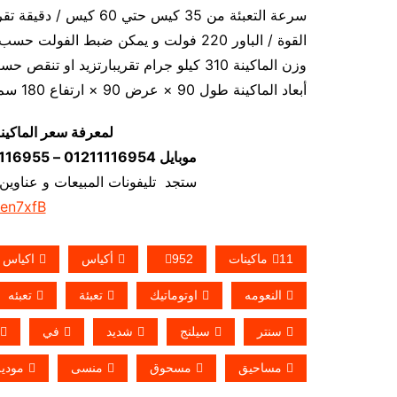
سرعة التعبئة من 35 كيس حتي 60 كيس / دقيقة تقريبا و لمادة التغليف اعتبار في السرعه
القوة / الباور 220 فولت و يمكن ضبط الفولت حسب الكهرباء المتاحه 1.2 كيلو وات تقريبا
وزن الماكينة 310 كيلو جرام تقريبارتزيد او تنقص حسب تحديثات الماكينة
أبعاد الماكينة طول 90 × عرض 90 × ارتفاع 180 سم تقريبا و يمكن فك الماكينة و تركيبها في اي مكان
لمعرفة سعر الماكين
موبايل 01211116954 – 01211116955 – 01211116956–01211116958
ستجد تليفونات المبيعات و عناوين
/en7xfB
11ماكينات
952
أكياس
اكياس
النعومه
اوتوماتيك
تعبئة
تعبئه
سنتر
سيلنج
شديد
في
مساحيق
مسحوق
منسى
مودي