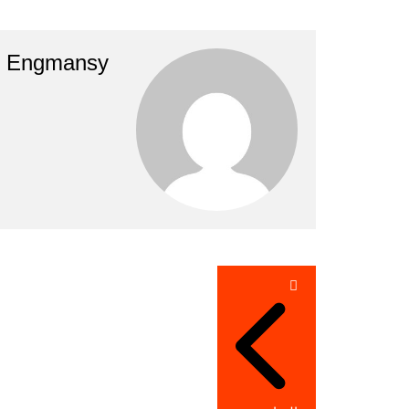
Engmansy
تصفّح
المقالات