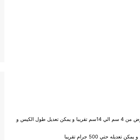
حجم الكيس طول الكيس من 5 سم الي 20 سم وعرض من 4 سم الي 14سم تقريبا و يمكن تعديل طول الكيس و