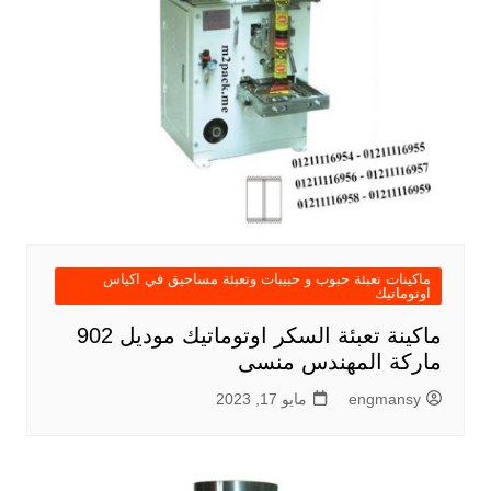
ماكينات تعبئة حبوب و حبيبات وتعبئة مساحيق في اكياس
اوتوماتيك
ماكينة تعبئة السكر اوتوماتيك موديل 902
ماركة المهندس منسى
engmansy
مايو 17, 2023