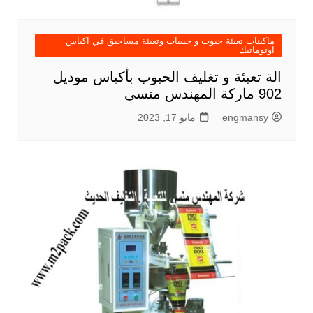
ماكينات تعبئة حبوب و حبيبات وتعبئة مساحيق في اكياس
اوتوماتيك
الة تعبئة و تغليف الحبوب بأكياس موديل
902 ماركة المهندس منسى
engmansy
مايو 17, 2023