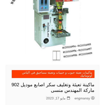
ماكينات تعبئة حبوب و حبيبات وتعبئة مساحيق في اكياس
اوتوماتيك
ماكينة تعبئة وتغليف سكر اصابع موديل 902
ماركة المهندس منسى
engmansy
مايو 17, 2023