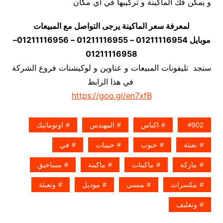
و يمكن فك الماكينة و تركيبها في اي مكان
لمعرفة سعر الماكينة يرجى التواصل مع المبيعات
موبايل 01211116954 – 01211116955 – 01211116956–
01211116958
ستجد تليفونات المبيعات و عناوين و لوكيشنات فروع الشركة
في هذا الرابط
https://goo.gl/en7xfB
902
اكياس
المهندس
اوتوماتيك
تعبئة
حبوب
حبيبات
في
ماركة
ماكينات
ماكينة
مساحيق
مكسرات
منسى
موديل
وتعبئة
وتغليف