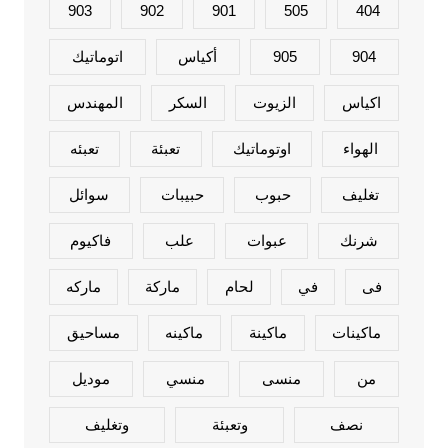
903
902
901
505
404
904
905
أكياس
اتوماتيك
اكياس
الزيوت
السكر
المهندس
الهواء
اوتوماتيك
تعبئة
تعبئه
تغليف
حبوب
حبيبات
سوائل
شرنك
عبوات
علب
فاكيوم
فى
في
لحام
ماركة
ماركه
ماكينات
ماكينة
ماكينه
مساحيق
من
منسى
منسي
موديل
نصف
وتعبئة
وتغليف