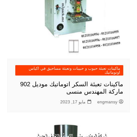
ماكينات تعبئة حبوب و حبيبات وتعبئة مساحيق في اكياس
اوتوماتيك
ماكينات تعبئة السكر اتوماتيك موديل 902
ماركة المهندس منسى
engmansy
مايو 17, 2023