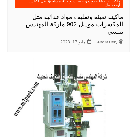
ماكينات تعبئة حبوب و حبيبات وتعبئة مساحيق في اكياس
اوتوماتيك
ماكينة تعبئة وتغليف مواد غذائية مثل
المكسرات موديل 902 ماركة المهندس
منسى
engmansy
مايو 17, 2023