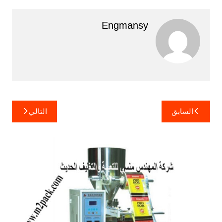
Engmansy
تصفّح
السابق
التالي
المقالات