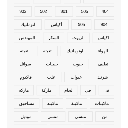
903
902
901
505
404
904
905
أكياس
اتوماتيك
اكياس
الزيوت
السكر
المهندس
الهواء
اوتوماتيك
تعبئة
تعبئه
تغليف
حبوب
حبيبات
سوائل
شرنك
عبوات
علب
فاكيوم
فى
في
لحام
ماركة
ماركه
ماكينات
ماكينة
ماكينه
مساحيق
من
منسى
منسي
موديل