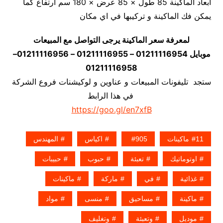
أبعاد الماكينة 85 طول × 85 عرض × 180 سم ارتفاع كما
يمكن فك الماكينة و تركيبها في اي مكان
لمعرفة سعر الماكينة يرجى التواصل مع المبيعات
موبايل 01211116954 – 01211116955 – 01211116956–
01211116958
ستجد تليفونات المبيعات و عناوين و لوكيشنات فروع الشركة
في هذا الرابط
https://goo.gl/en7xfB
11ماكينات
905
اكياس
المهندس
اوتوماتيك
تعبئة
حبوب
حبيبات
غذائية
في
ماركة
ماكينات
ماكينة
مساحيق
منسى
مواد
موديل
وتعبئة
وتغليف