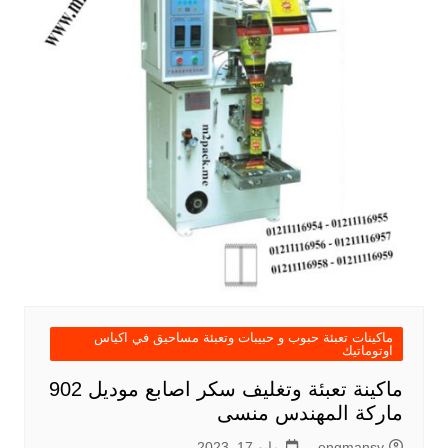
ماكينات تعبئة حبوب و حبيبات وتعبئة مساحيق في اكياس
اوتوماتيك
ماكينة تعبئة وتغليف سكر اصابع موديل 902
ماركة المهندس منسى
engmansy
مايو 17, 2023