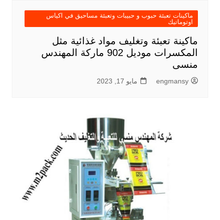
ماكينات تعبئة حبوب و حبيبات وتعبئة مساحيق في اكياس
اوتوماتيك
ماكينة تعبئة وتغليف مواد غذائية مثل
المكسرات موديل 902 ماركة المهندس
منسى
engmansy
مايو 17, 2023