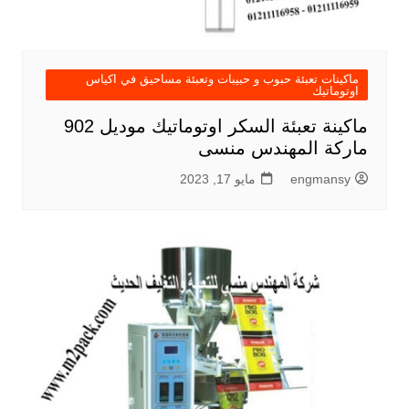
ماكينات تعبئة حبوب و حبيبات وتعبئة مساحيق في اكياس
اوتوماتيك
ماكينة تعبئة السكر اوتوماتيك موديل 902
ماركة المهندس منسى
engmansy
مايو 17, 2023