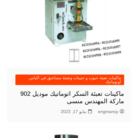
ماكينات تعبئة حبوب و حبيبات وتعبئة مساحيق في اكياس
اوتوماتيك
ماكينات تعبئة السكر اتوماتيك موديل 902
ماركة المهندس منسى
engmansy
مايو 17, 2023