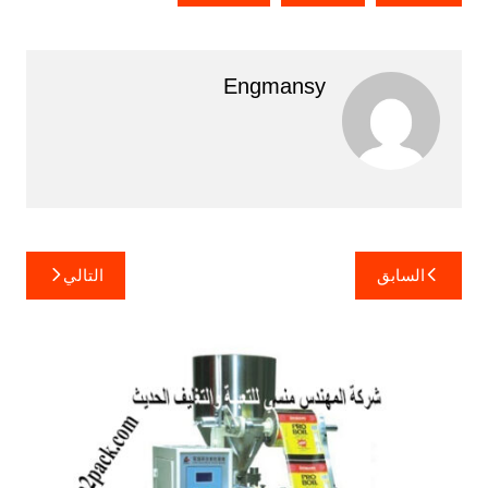
Engmansy
تصفّح
السابق
التالي
المقالات