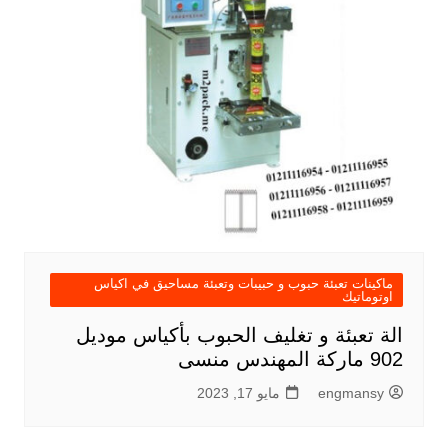
ماكينات تعبئة حبوب و حبيبات وتعبئة مساحيق في اكياس
اوتوماتيك
الة تعبئة و تغليف الحبوب بأكياس موديل
902 ماركة المهندس منسى
engmansy
مايو 17, 2023