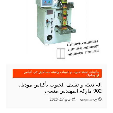
ماكينات تعبئة حبوب و حبيبات وتعبئة مساحيق في اكياس
اوتوماتيك
الة تعبئة و تغليف الحبوب بأكياس موديل
902 ماركة المهندس منسى
engmansy
مايو 17, 2023