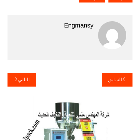
Engmansy
تصفّح
السابق
التالي
المقالات