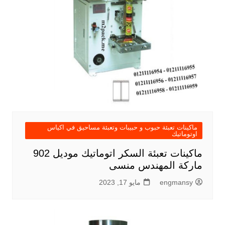
ماكينات تعبئة حبوب و حبيبات وتعبئة مساحيق في اكياس
اوتوماتيك
ماكينات تعبئة السكر اتوماتيك موديل 902
ماركة المهندس منسى
engmansy
مايو 17, 2023