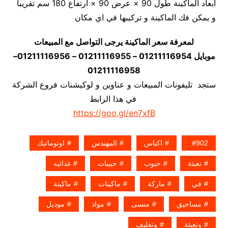
أبعاد الماكينة طول 90 × عرض 90 × ارتفاع 180 سم تقريبا
و يمكن فك الماكينة و تركيبها في اي مكان
لمعرفة سعر الماكينة يرجى التواصل مع المبيعات
موبايل 01211116954 – 01211116955 – 01211116956–
01211116958
ستجد تليفونات المبيعات و عناوين و لوكيشنات فروع الشركة
في هذا الرابط
https://goo.gl/en7xfB
902
اكياس
المهندس
اوتوماتيك
تعبئة
حبوب
حبيبات
غذائيه
في
ماركة
ماكينات
ماكينة
مساحيق
منسى
مواد
موديل
وتعبئة
وتغليف