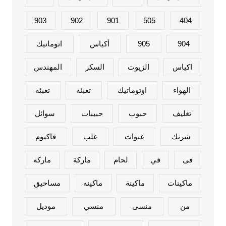
903
902
901
505
404
904
905
أكياس
اتوماتيك
اكياس
الزيوت
السكر
المهندس
الهواء
اوتوماتيك
تعبئة
تعبئه
تغليف
حبوب
حبيبات
سوائل
شرنك
عبوات
علب
فاكيوم
فى
في
لحام
ماركة
ماركه
ماكينات
ماكينة
ماكينه
مساحيق
من
منسى
منسي
موديل