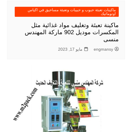
ماكينات تعبئة حبوب و حبيبات وتعبئة مساحيق في اكياس
اوتوماتيك
ماكينة تعبئة وتغليف مواد غذائية مثل
المكسرات موديل 902 ماركة المهندس
منسى
engmansy
مايو 17, 2023