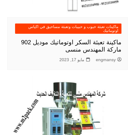
ماكينات تعبئة حبوب و حبيبات وتعبئة مساحيق في اكياس
اوتوماتيك
ماكينة تعبئة السكر اوتوماتيك موديل 902
ماركة المهندس منسى
engmansy
مايو 17, 2023