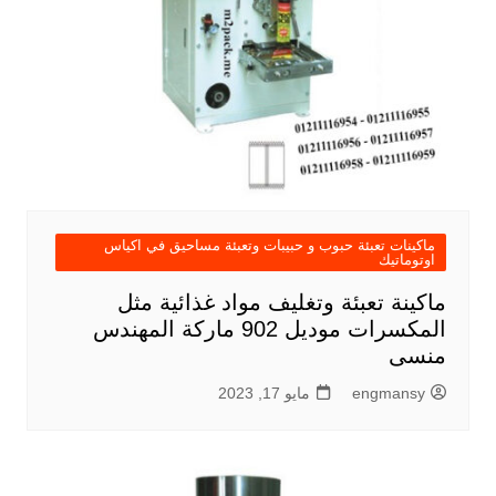
ماكينات تعبئة حبوب و حبيبات وتعبئة مساحيق في اكياس
اوتوماتيك
ماكينة تعبئة وتغليف مواد غذائية مثل
المكسرات موديل 902 ماركة المهندس
منسى
engmansy
مايو 17, 2023