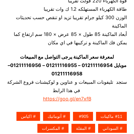
قوة الكهرباء 220 فولت تقريبا
طاقة الكهرباء المستهلكه 1.2 ك وات تقريبا
الوزن 300 كيلو جرام تقريبا تزيد او تنقص حسب تحديثات
الماكينة
أبعاد الماكينة 85 طول × 85 عرض × 180 سم ارتفاع كما
يمكن فك الماكينة و تركيبها في اي مكان
لمعرفة سعر الماكينة يرجى التواصل مع المبيعات
موبايل 01211116954 – 01211116955 – 01211116956–
01211116958
ستجد تليفونات المبيعات و عناوين و لوكيشنات فروع الشركة
في هذا الرابط
https://goo.gl/en7xfB
11ماكينات
905
أتوماتيك
اكياس
السوداني
المقلة
المكسرات