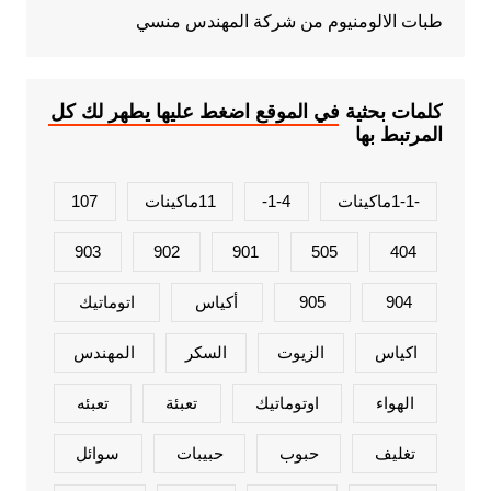
طبات الالومنيوم من شركة المهندس منسي
كلمات بحثية في الموقع اضغط عليها يطهر لك كل
المرتبط بها
-1-1ماكينات
1-4-
11ماكينات
107
903
902
901
505
404
904
905
أكياس
اتوماتيك
اكياس
الزيوت
السكر
المهندس
الهواء
اوتوماتيك
تعبئة
تعبئه
تغليف
حبوب
حبيبات
سوائل