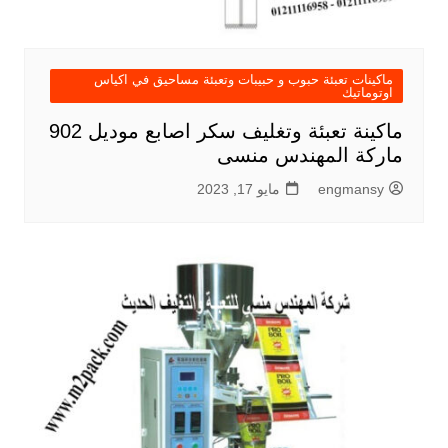
ماكينات تعبئة حبوب و حبيبات وتعبئة مساحيق في اكياس
اوتوماتيك
ماكينة تعبئة وتغليف سكر اصابع موديل 902
ماركة المهندس منسى
engmansy
مايو 17, 2023