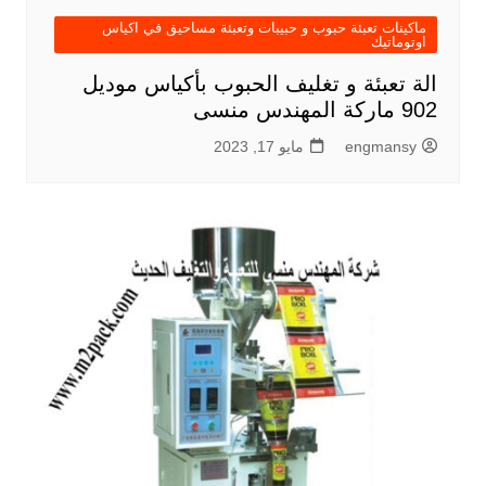
ماكينات تعبئة حبوب و حبيبات وتعبئة مساحيق في اكياس
اوتوماتيك
الة تعبئة و تغليف الحبوب بأكياس موديل
902 ماركة المهندس منسى
engmansy
مايو 17, 2023