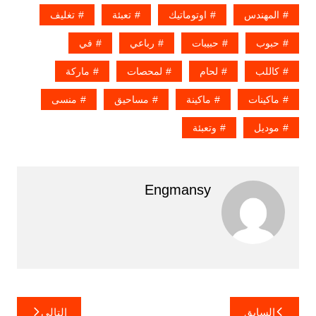
المهندس
اوتوماتيك
تعبئة
تغليف
حبوب
حبيبات
رباعي
في
كاللب
لحام
لمحصات
ماركة
ماكينات
ماكينة
مساحيق
منسى
موديل
وتعبئة
Engmansy
تصفّح
السابق
التالي