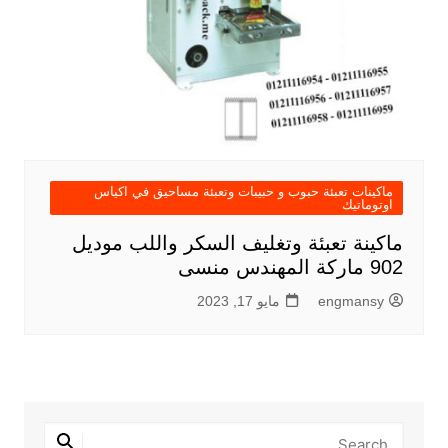
ماكينات تعبئة حبوب و حبيبات وتعبئة مساحيق في اكياس
اوتوماتيك
ماكينة تعبئة وتغليف السكر واللب موديل
902 ماركة المهندس منسى
engmansy
مايو 17, 2023