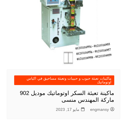
ماكينات تعبئة حبوب و حبيبات وتعبئة مساحيق في اكياس
اوتوماتيك
ماكينة تعبئة السكر اوتوماتيك موديل 902
ماركة المهندس منسى
engmansy
مايو 17, 2023