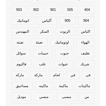
903
902
901
505
404
904
905
أكياس
اتوماتيك
اكياس
الزيوت
السكر
المهندس
الهواء
اوتوماتيك
تعبئة
تعبئه
تغليف
حبوب
حبيبات
سوائل
شرنك
عبوات
علب
فاكيوم
فى
في
لحام
ماركة
ماركه
ماكينات
ماكينة
ماكينه
مساحيق
من
منسى
منسي
موديل