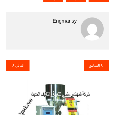
Engmansy
تصفّح
السابق
التالي
المقالات