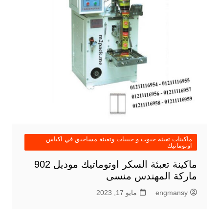
ماكينات تعبئة حبوب و حبيبات وتعبئة مساحيق في اكياس
اوتوماتيك
ماكينة تعبئة السكر اوتوماتيك موديل 902
ماركة المهندس منسى
engmansy
مايو 17, 2023