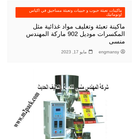
ماكينات تعبئة حبوب و حبيبات وتعبئة مساحيق في اكياس
اوتوماتيك
ماكينة تعبئة وتغليف مواد غذائية مثل
المكسرات موديل 902 ماركة المهندس
منسى
engmansy
مايو 17, 2023