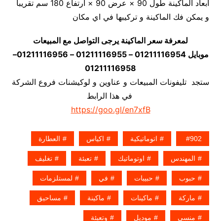
أبعاد الماكينة طول 90 × عرض 90 × ارتفاع 180 سم تقريبا
و يمكن فك الماكينة و تركيبها في اي مكان
لمعرفة سعر الماكينة يرجى التواصل مع المبيعات
موبايل 01211116954 – 01211116955 – 01211116956–
01211116958
ستجد تليفونات المبيعات و عناوين و لوكيشنات فروع الشركة
في هذا الرابط
https://goo.gl/en7xfB
902
اتوماتيكية
اكياس
العطارة
المهندس
اوتوماتيك
تعبئة
تغليف
حبوب
حبيبات
في
لمستلزمات
ماركة
ماكينات
ماكينة
مساحيق
منسى
موديل
وتعبئة