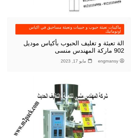
ماكينات تعبئة حبوب و حبيبات وتعبئة مساحيق في اكياس
اوتوماتيك
الة تعبئة و تغليف الحبوب بأكياس موديل
902 ماركة المهندس منسى
engmansy
مايو 17, 2023