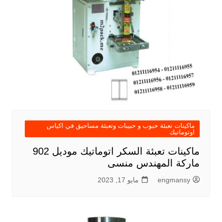
ماكينات تعبئة حبوب و حبيبات وتعبئة مساحيق في اكياس
اوتوماتيك
ماكينات تعبئة السكر اتوماتيك موديل 902
ماركة المهندس منسى
engmansy
مايو 17, 2023