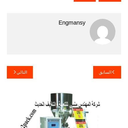
Engmansy
تصفّح
السابق
التالي
المقالات