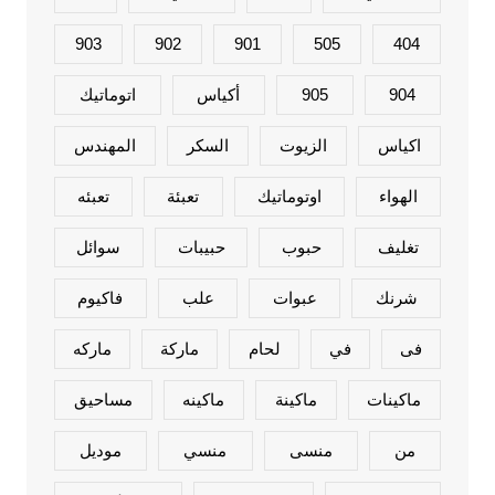
903
902
901
505
404
904
905
أكياس
اتوماتيك
اكياس
الزيوت
السكر
المهندس
الهواء
اوتوماتيك
تعبئة
تعبئه
تغليف
حبوب
حبيبات
سوائل
شرنك
عبوات
علب
فاكيوم
فى
في
لحام
ماركة
ماركه
ماكينات
ماكينة
ماكينه
مساحيق
من
منسى
منسي
موديل