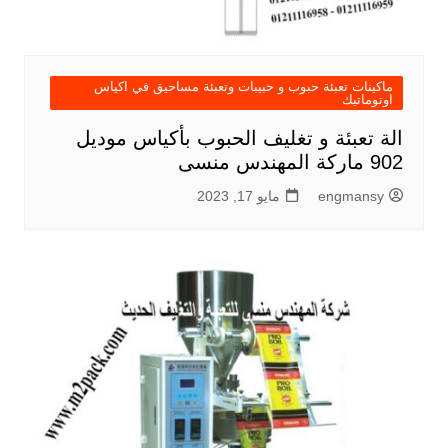
ماكينات تعبئة حبوب و حبيبات وتعبئة مساحيق في اكياس
اوتوماتيك
الة تعبئة و تغليف الحبوب بأكياس موديل
902 ماركة المهندس منسى
engmansy
مايو 17, 2023