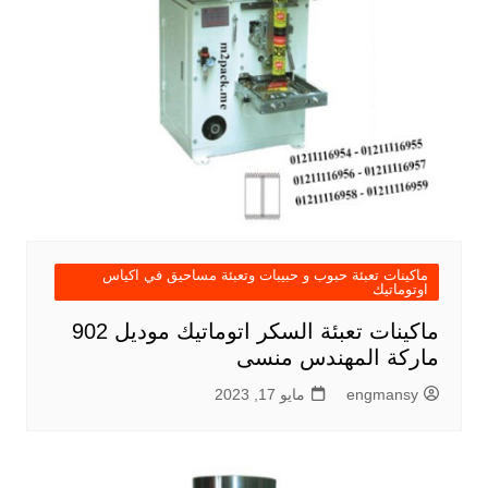
ماكينات تعبئة حبوب و حبيبات وتعبئة مساحيق في اكياس
اوتوماتيك
ماكينات تعبئة السكر اتوماتيك موديل 902
ماركة المهندس منسى
engmansy
مايو 17, 2023