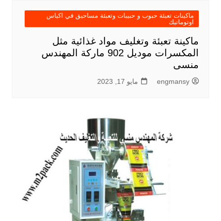
ماكينات تعبئة حبوب و حبيبات وتعبئة مساحيق في اكياس
اوتوماتيك
ماكينة تعبئة وتغليف مواد غذائية مثل
المكسرات موديل 902 ماركة المهندس
منسى
engmansy
مايو 17, 2023