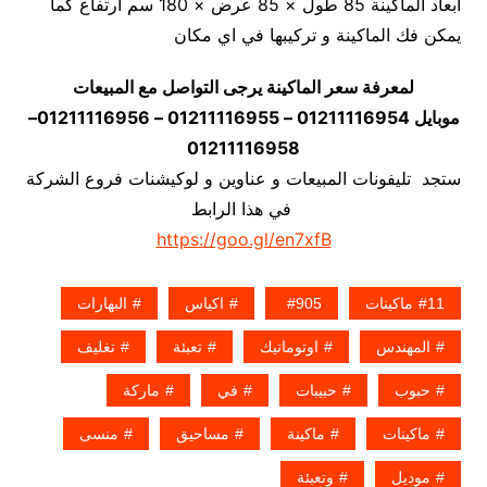
أبعاد الماكينة 85 طول × 85 عرض × 180 سم ارتفاع كما
يمكن فك الماكينة و تركيبها في اي مكان
لمعرفة سعر الماكينة يرجى التواصل مع المبيعات
موبايل 01211116954 – 01211116955 – 01211116956–
01211116958
ستجد تليفونات المبيعات و عناوين و لوكيشنات فروع الشركة
في هذا الرابط
https://goo.gl/en7xfB
11ماكينات
905
اكياس
البهارات
المهندس
اوتوماتيك
تعبئة
تغليف
حبوب
حبيبات
في
ماركة
ماكينات
ماكينة
مساحيق
منسى
موديل
وتعبئة