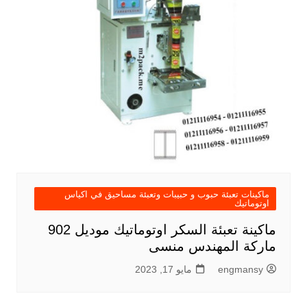
ماكينات تعبئة حبوب و حبيبات وتعبئة مساحيق في اكياس
اوتوماتيك
ماكينة تعبئة السكر اوتوماتيك موديل 902
ماركة المهندس منسى
engmansy
مايو 17, 2023