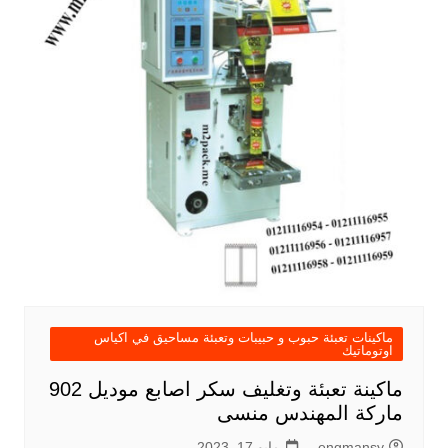
ماكينات تعبئة حبوب و حبيبات وتعبئة مساحيق في اكياس
اوتوماتيك
ماكينة تعبئة وتغليف سكر اصابع موديل 902
ماركة المهندس منسى
engmansy
مايو 17, 2023