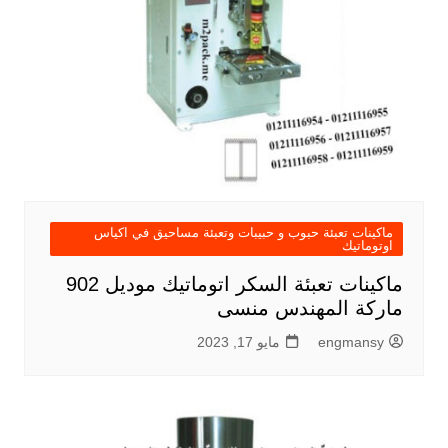
ماكينات تعبئة حبوب و حبيبات وتعبئة مساحيق في اكياس
اوتوماتيك
ماكينات تعبئة السكر اتوماتيك موديل 902
ماركة المهندس منسى
engmansy
مايو 17, 2023