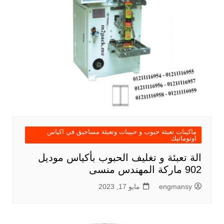
ماكينات تعبئة حبوب و حبيبات وتعبئة مساحيق في اكياس
اوتوماتيك
الة تعبئة و تغليف الحبوب بأكياس موديل
902 ماركة المهندس منسى
engmansy
مايو 17, 2023