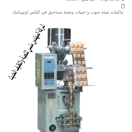
ماكينات تعبئة حبوب و حبيبات وتعبئة مساحيق في اكياس اوتوماتيك