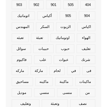
903
902
901
505
404
904
905
أكياس
اتوماتيك
اكياس
الزيوت
السكر
المهندس
الهواء
اوتوماتيك
تعبئة
تعبئه
تغليف
حبوب
حبيبات
سوائل
شرنك
عبوات
علب
فاكيوم
فى
في
لحام
ماركة
ماركه
ماكينات
ماكينة
ماكينه
مساحيق
من
منسى
منسي
موديل
نصف
وتعبئة
وتغليف