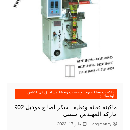
ماكينات تعبئة حبوب و حبيبات وتعبئة مساحيق في اكياس
اوتوماتيك
ماكينة تعبئة وتغليف سكر اصابع موديل 902
ماركة المهندس منسى
engmansy
مايو 17, 2023