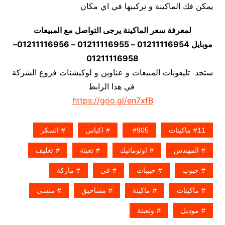
يمكن فك الماكينة و تركيبها في اي مكان
لمعرفة سعر الماكينة يرجى التواصل مع المبيعات
موبايل 01211116954 – 01211116955 – 01211116956–
01211116958
ستجد تليفونات المبيعات و عناوين و لوكيشنات فروع الشركة
في هذا الرابط
https://goo.gl/en7xfB
11ماكينات
905
اكياس
السكر
المهندس
اوتوماتيك
تعبئة
تغليف
حبوب
حبيبات
في
ماركة
ماكينات
ماكينة
مساحيق
منسى
موديل
وتعبئة