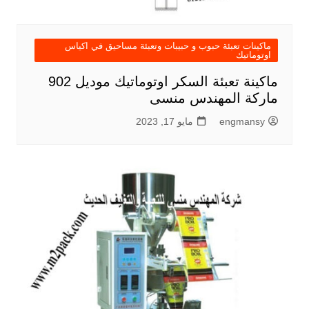
ماكينات تعبئة حبوب و حبيبات وتعبئة مساحيق في اكياس
اوتوماتيك
ماكينة تعبئة السكر اوتوماتيك موديل 902
ماركة المهندس منسى
engmansy
مايو 17, 2023