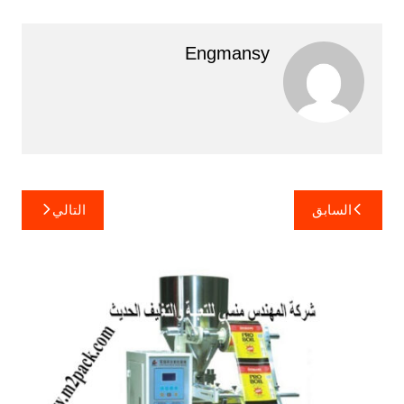
Engmansy
تصفّح
السابق
التالي
المقالات