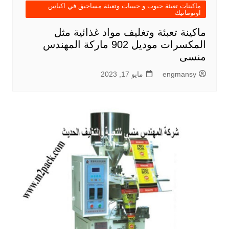
ماكينات تعبئة حبوب و حبيبات وتعبئة مساحيق في اكياس
اوتوماتيك
ماكينة تعبئة وتغليف مواد غذائية مثل
المكسرات موديل 902 ماركة المهندس
منسى
engmansy
مايو 17, 2023