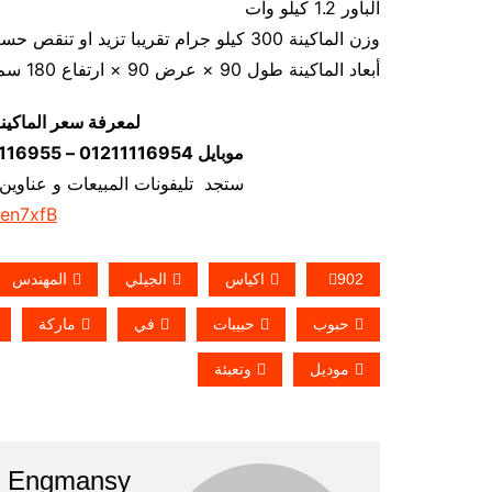
الباور 1.2 كيلو وات
وزن الماكينة 300 كيلو جرام تقريبا تزيد او تنقص حسب تحديثات الماكينة
أبعاد الماكينة طول 90 × عرض 90 × ارتفاع 180 سم تقريبا و يمكن فك الماكينة و تركيبها في اي مكان
لمعرفة سعر الماكين
موبايل 01211116954 – 01211116955 – 01211116956–01211116958
ستجد تليفونات المبيعات و عناوين
/en7xfB
902
اكياس
الجيلي
المهندس
حبوب
حبيبات
في
ماركة
موديل
وتعبئة
Engmansy