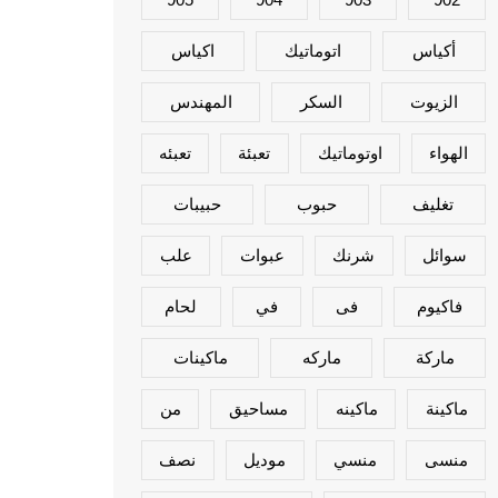
أكياس
اتوماتيك
اكياس
الزيوت
السكر
المهندس
الهواء
اوتوماتيك
تعبئة
تعبئه
تغليف
حبوب
حبيبات
سوائل
شرنك
عبوات
علب
فاكيوم
فى
في
لحام
ماركة
ماركه
ماكينات
ماكينة
ماكينه
مساحيق
من
منسى
منسي
موديل
نصف