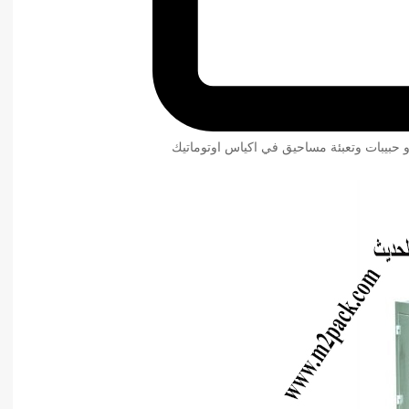
و حبيبات وتعبئة مساحيق في اكياس اوتوماتيك