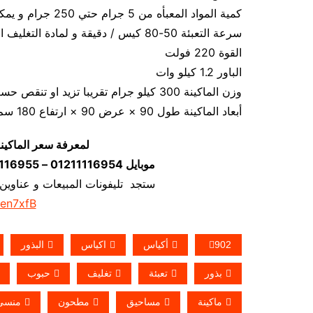
كمية المواد المعبأه من 5 جرام حتي 250 جرام و يمكن تعديله حتي 500 جرام
سرعة التعبئة 50-80 كيس / دقيقة و لمادة التغليف اعتبار في السرعه
القوة 220 فولت
الباور 1.2 كيلو وات
وزن الماكينة 300 كيلو جرام تقريبا تزيد او تنقص حسب تحديثات الماكينة
أبعاد الماكينة طول 90 × عرض 90 × ارتفاع 180 سم تقريبا و يمكن فك الماكينة و تركيبها في اي مكان
لمعرفة سعر الماكين
موبايل 01211116954 – 01211116955 – 01211116956–01211116958
ستجد تليفونات المبيعات و عناوين
/en7xfB
902
أكياس
اكياس
البذور
بذور
تعبئة
تغليف
حبوب
ماكينة
مساحيق
مطحون
منسى