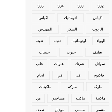
905
904
903
902
أكياس
اتوماتيك
اكياس
الزيوت
السكر
المهندس
الهواء
اوتوماتيك
تعبئة
تعبئه
تغليف
حبوب
حبيبات
سوائل
شرنك
عبوات
علب
فاكيوم
فى
في
لحام
ماركة
ماركه
ماكينات
ماكينة
ماكينه
مساحيق
من
منسى
منسي
موديل
نصف