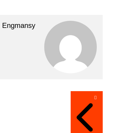
Engmansy
تصفّح
المقالات