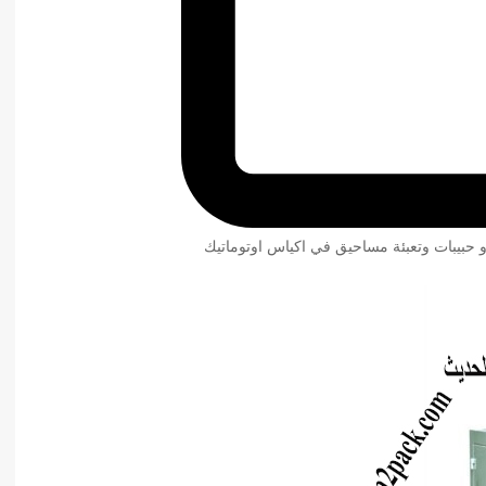
و حبيبات وتعبئة مساحيق في اكياس اوتوماتيك