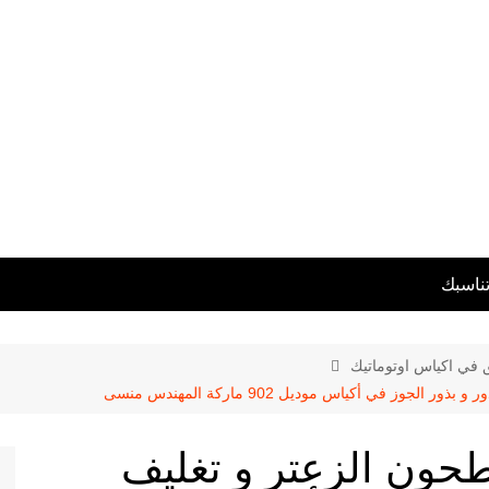
تناسبك
ق في اكياس اوتوماتيك
ز في أكياس موديل 902 ماركة المهندس منسى
مطحون الزعتر و تغليف