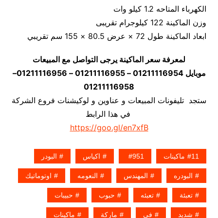
الكهرباء المتاحه 1.2 كيلو وات
وزن الماكينة 122 كيلوجرام تقريبى
ابعاد الماكينة طول 72 × عرض 80.5 × 155 سم تقريبي
لمعرفة سعر الماكينة يرجى التواصل مع المبيعات
موبايل 01211116954 – 01211116955 – 01211116956–
01211116958
ستجد تليفونات المبيعات و عناوين و لوكيشنات فروع الشركة
في هذا الرابط
https://goo.gl/en7xfB
11ماكينات
951
اكياس
البودر
البودره
المهندس
النعومه
اوتوماتيك
تعبئة
تعبئه
حبوب
حبيبات
شديد
في
ماركة
ماكينات