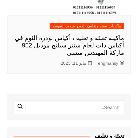
ماكينات تعبئه وتغليف البودر شديد النعومه
ماكينة تعبئة و تغليف أكياس بودرة الثوم في
أكياس ذات لحام سنتر سيلنج موديل 952
ماركة المهندس منسى
engmansy
مايو 11, 2023
تعبئة و تغليف