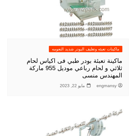
ماكينات تعبئه وتغليف البودر شديد النعومه
ماكينة تعبئة بودر طبي فى اكياس لحام
ثلاثي و لحام رباعي موديل 955 ماركة
المهندس منسى
engmansy
مايو 22, 2023