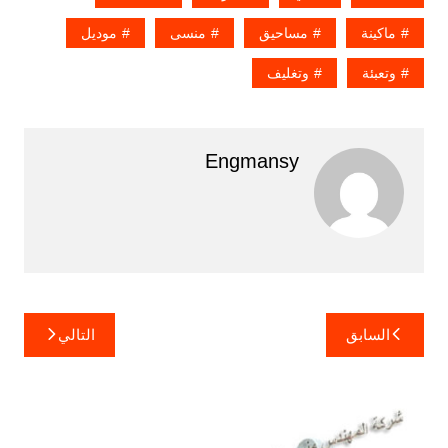
ماكينة
مساحيق
منسى
موديل
وتعبئة
وتغليف
Engmansy
تصفّح
السابق
التالي
المقالات