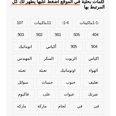
كلمات بحثية في الموقع اضغط عليها يطهر لك كل
المرتبط بها
-1-1ماكينات
1-4-
11ماكينات
107
903
902
901
505
404
904
905
أكياس
اتوماتيك
اكياس
الزيوت
السكر
المهندس
الهواء
اوتوماتيك
تعبئة
تعبئه
تغليف
حبوب
حبيبات
سوائل
شرنك
عبوات
علب
فاكيوم
فى
في
لحام
ماركة
ماركه