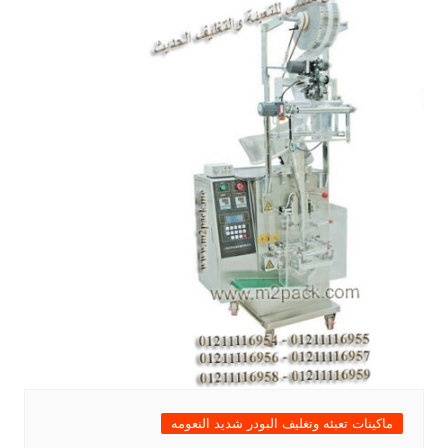
ماكينات تعبئه وتغليف البودر شديد النعومه