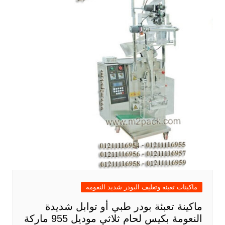
ماكينات تعبئه وتغليف البودر شديد النعومه
ماكينة تعبئة بودر طبي أو توابل شديدة
النعومة بكيس لحام ثلاثي موديل 955 ماركة