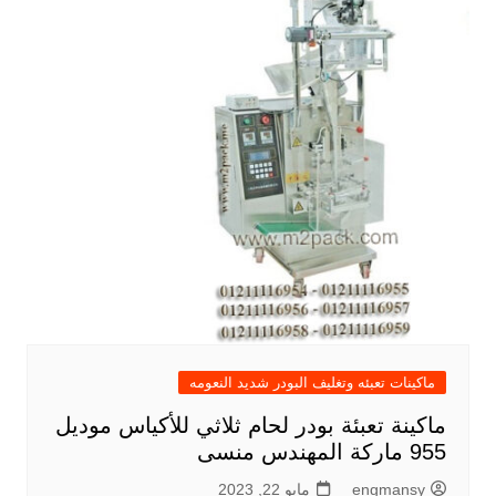
ماكينات تعبئه وتغليف البودر شديد النعومه
ماكينة تعبئة بودر لحام ثلاثي للأكياس موديل
955 ماركة المهندس منسى
engmansy
مايو 22, 2023