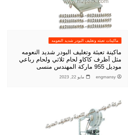
ماكينات تعبئه وتغليف البودر شديد النعومه
ماكينة تعبئة وتغليف البودر شديد النعومه
مثل آظرف كاكاو لحام ثلاثي ولحام رباعي
موديل 955 ماركة المهندس منسى
engmansy
مايو 22, 2023