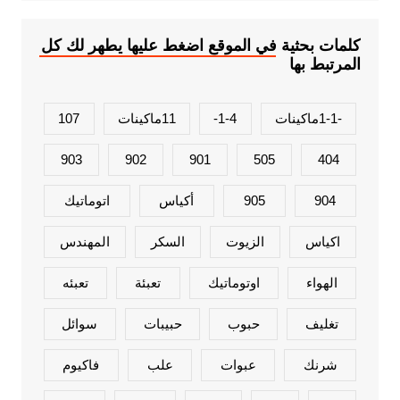
كلمات بحثية في الموقع اضغط عليها يطهر لك كل
المرتبط بها
-1-1ماكينات
1-4-
11ماكينات
107
903
902
901
505
404
904
905
أكياس
اتوماتيك
اكياس
الزيوت
السكر
المهندس
الهواء
اوتوماتيك
تعبئة
تعبئه
تغليف
حبوب
حبيبات
سوائل
شرنك
عبوات
علب
فاكيوم