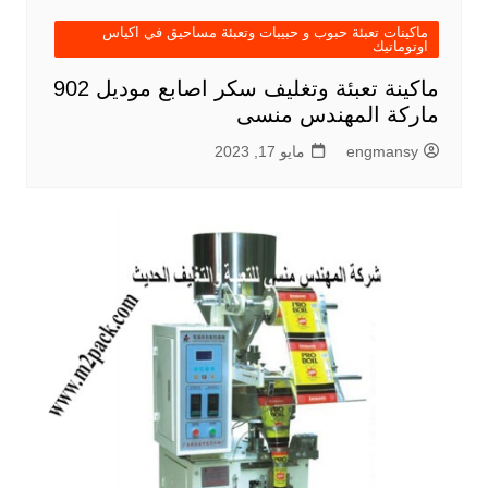
ماكينات تعبئة حبوب و حبيبات وتعبئة مساحيق في اكياس
اوتوماتيك
ماكينة تعبئة وتغليف سكر اصابع موديل 902
ماركة المهندس منسى
engmansy
مايو 17, 2023