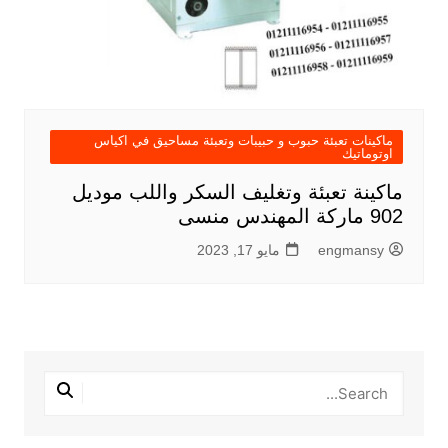
ماكينات تعبئة حبوب و حبيبات وتعبئة مساحيق في اكياس
اوتوماتيك
ماكينة تعبئة وتغليف السكر واللب موديل
902 ماركة المهندس منسى
engmansy
مايو 17, 2023