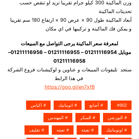
وزن الماكينة 300 كيلو جرام تقريبا تزيد او تنقص حسب
تحديثات الماكينة
أبعاد الماكينة طول 90 × عرض 90 × ارتفاع 180 سم تقريبا
و يمكن فك الماكينة و تركيبها في اي مكان
لمعرفة سعر الماكينة يرجى التواصل مع المبيعات
موبايل 01211116954 – 01211116955 – 01211116956–
01211116958
ستجد تليفونات المبيعات و عناوين و لوكيشنات فروع الشركة
في هذا الرابط
https://goo.gl/en7xfB
902
أصابع
اتوماتيك
اكياس
البورشن
السكر
المهندس
اوتوماتيك
تعبئة
تعبئه
تغليف