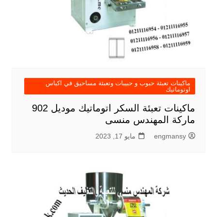
ماكينات تعبئة حبوب و حبيبات وتعبئة مساحيق في اكياس
اوتوماتيك
ماكينات تعبئة السكر اتوماتيك موديل 902
ماركة المهندس منسى
engmansy
مايو 17, 2023