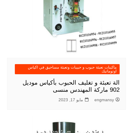
ماكينات تعبئة حبوب و حبيبات وتعبئة مساحيق في اكياس
اوتوماتيك
الة تعبئة و تغليف الحبوب بأكياس موديل
902 ماركة المهندس منسى
engmansy
مايو 17, 2023