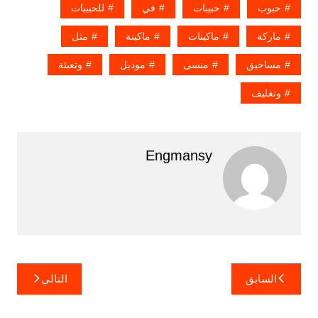
حبوب
حبيبات
في
للحبيبات
ماركة
ماكينات
ماكينة
مثل
مساحيق
منسى
موديل
وتعبئة
وتغليف
Engmansy
تصفّح
السابق
التالي
المقالات