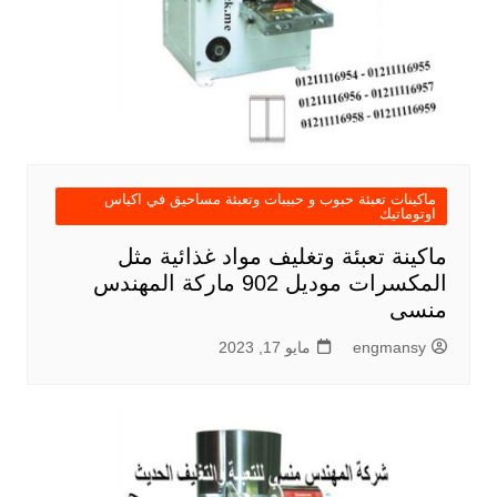
ماكينات تعبئة حبوب و حبيبات وتعبئة مساحيق في اكياس
اوتوماتيك
ماكينة تعبئة وتغليف مواد غذائية مثل
المكسرات موديل 902 ماركة المهندس
منسى
engmansy
مايو 17, 2023