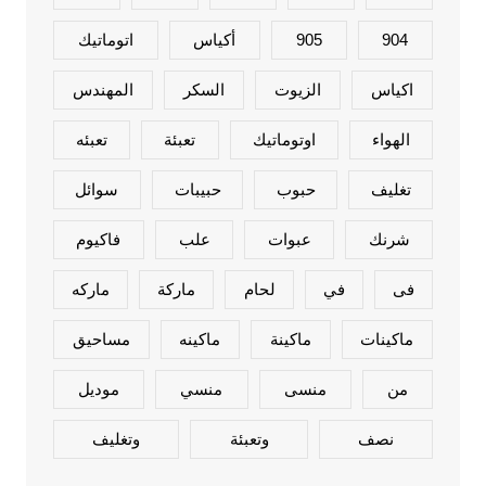
904
905
أكياس
اتوماتيك
اكياس
الزيوت
السكر
المهندس
الهواء
اوتوماتيك
تعبئة
تعبئه
تغليف
حبوب
حبيبات
سوائل
شرنك
عبوات
علب
فاكيوم
فى
في
لحام
ماركة
ماركه
ماكينات
ماكينة
ماكينه
مساحيق
من
منسى
منسي
موديل
نصف
وتعبئة
وتغليف