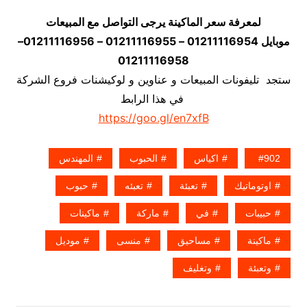
لمعرفة سعر الماكينة يرجى التواصل مع المبيعات
موبايل 01211116954 – 01211116955 – 01211116956–
01211116958
ستجد تليفونات المبيعات و عناوين و لوكيشنات فروع الشركة
في هذا الرابط
https://goo.gl/en7xfB
902
اكياس
الحبوب
المهندس
اوتوماتيك
تعبئة
تعبئه
حبوب
حبيبات
في
ماركة
ماكينات
ماكينة
مساحيق
منسى
موديل
وتعبئة
وتغليف