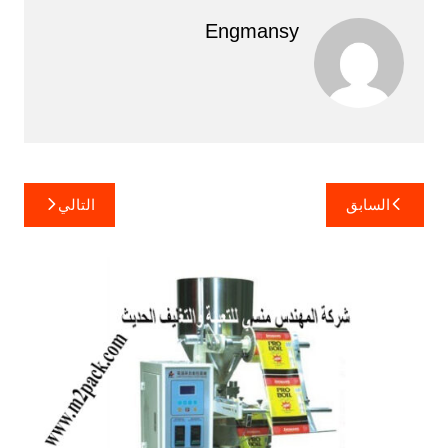
Engmansy
تصفّح
السابق
التالي
المقالات