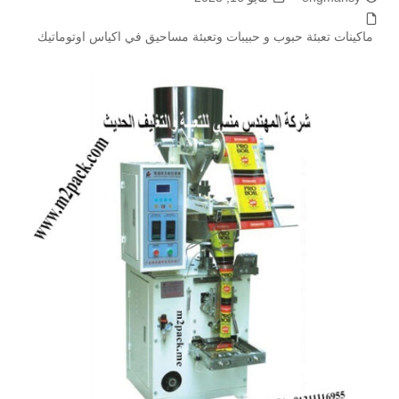
ماكينات تعبئة حبوب و حبيبات وتعبئة مساحيق في اكياس اوتوماتيك