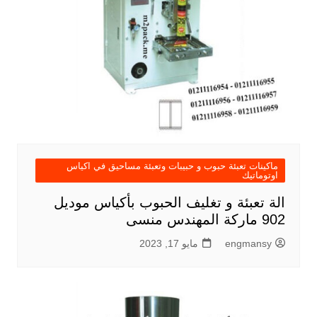
ماكينات تعبئة حبوب و حبيبات وتعبئة مساحيق في اكياس
اوتوماتيك
الة تعبئة و تغليف الحبوب بأكياس موديل
902 ماركة المهندس منسى
engmansy
مايو 17, 2023