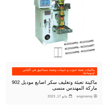
ماكينات تعبئة حبوب و حبيبات وتعبئة مساحيق في اكياس
اوتوماتيك
ماكينة تعبئة وتغليف سكر اصابع موديل 902
ماركة المهندس منسى
engmansy
مايو 17, 2023