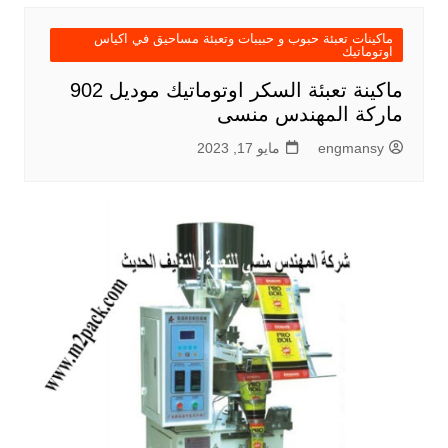
ماكينات تعبئة حبوب و حبيبات وتعبئة مساحيق في اكياس
اوتوماتيك
ماكينة تعبئة السكر اوتوماتيك موديل 902
ماركة المهندس منسى
engmansy
مايو 17, 2023