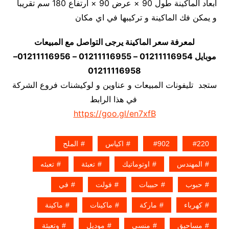
أبعاد الماكينة طول 90 × عرض 90 × ارتفاع 180 سم تقريبا
و يمكن فك الماكينة و تركيبها في اي مكان
لمعرفة سعر الماكينة يرجى التواصل مع المبيعات
موبايل 01211116954 – 01211116955 – 01211116956–
01211116958
ستجد تليفونات المبيعات و عناوين و لوكيشنات فروع الشركة
في هذا الرابط
https://goo.gl/en7xfB
220
902
اكياس
الملح
المهندس
اوتوماتيك
تعبئة
تعبئه
حبوب
حبيبات
فولت
في
كهرباء
ماركة
ماكينات
ماكينة
مساحيق
منسى
موديل
وتعبئة