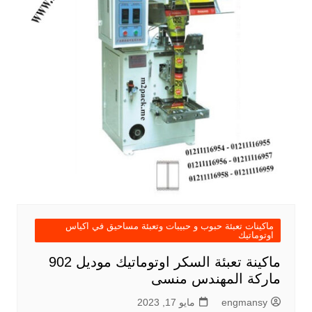
ماكينات تعبئة حبوب و حبيبات وتعبئة مساحيق في اكياس
اوتوماتيك
ماكينة تعبئة السكر اوتوماتيك موديل 902
ماركة المهندس منسى
engmansy
مايو 17, 2023