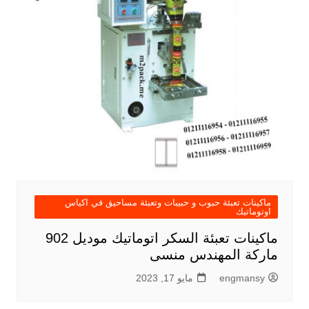
ماكينات تعبئة حبوب و حبيبات وتعبئة مساحيق في اكياس
اوتوماتيك
ماكينات تعبئة السكر اتوماتيك موديل 902
ماركة المهندس منسى
engmansy
مايو 17, 2023