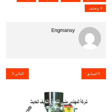
وتغليف
Engmansy
تصفّح
السابق
التالي
المقالات