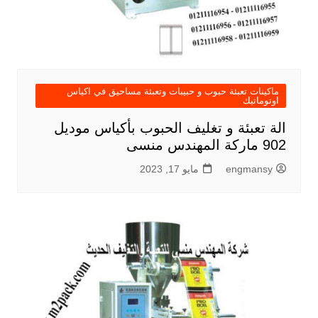
ماكينات تعبئة حبوب و حبيبات وتعبئة مساحيق في اكياس
اوتوماتيك
الة تعبئة و تغليف الحبوب بأكياس موديل
902 ماركة المهندس منسى
engmansy
مايو 17, 2023