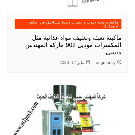
ماكينات تعبئة حبوب و حبيبات وتعبئة مساحيق في اكياس
اوتوماتيك
ماكينة تعبئة وتغليف مواد غذائية مثل
المكسرات موديل 902 ماركة المهندس
منسى
engmansy
مايو 17, 2023