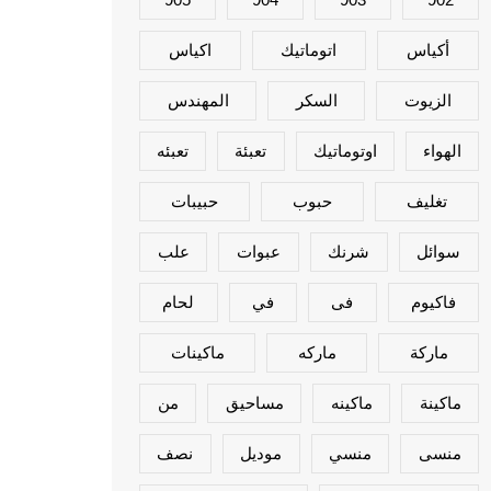
أكياس
اتوماتيك
اكياس
الزيوت
السكر
المهندس
الهواء
اوتوماتيك
تعبئة
تعبئه
تغليف
حبوب
حبيبات
سوائل
شرنك
عبوات
علب
فاكيوم
فى
في
لحام
ماركة
ماركه
ماكينات
ماكينة
ماكينه
مساحيق
من
منسى
منسي
موديل
نصف