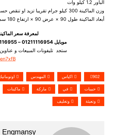
الباور 1.2 كيلو وات
وزن الماكينة 300 كيلو جرام تقريبا تزيد او تنقص حسب تحديثات الماكينة
أبعاد الماكينة طول 90 × عرض 90 × ارتفاع 180 سم تقريبا و يمكن فك الماكينة و تركيبها في اي مكان
لمعرفة سعر الماكين
موبايل 01211116954 – 01211116955 – 01211116956–01211116958
ستجد تليفونات المبيعات و عناوين
/en7xfB
902
اكياس
المهندس
اوتوماتيك
حبيبات
في
ماركة
ماكينات
وتعبئة
وتغليف
Engmansy