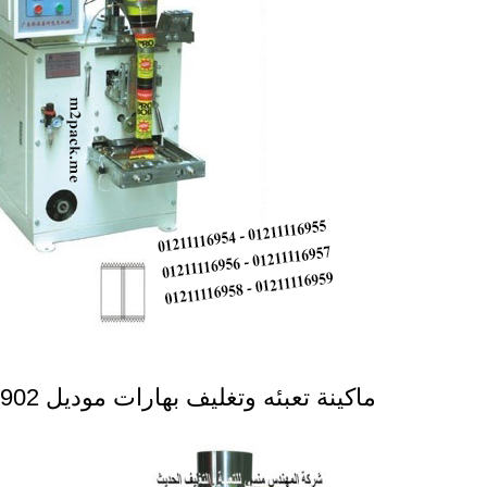
ماكينة تعبئه وتغليف بهارات موديل 902 ماركة المهندس منسى