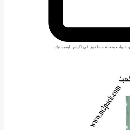
و حبيبات وتعبئة مساحيق في اكياس اوتوماتيك