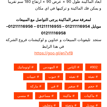
أبعاد الماكينة طول 90 × عرض 90 × ارتفاع 180 سم تقريبا
و يمكن فك الماكينة و تركيبها في اي مكان
لمعرفة سعر الماكينة يرجى التواصل مع المبيعات
موبايل 01211116954 – 01211116955 – 01211116956–
01211116958
ستجد تليفونات المبيعات و عناوين و لوكيشنات فروع الشركة
في هذا الرابط
https://goo.gl/en7xfB
902
اكياس
المهندس
اوتوماتيك
تعبئة
تعبئه
حبوب
حبيبات
حجم
صغير
في
ماركة
ماكينات
ماكينة
مساحيق
منسى
موديل
وتعبئة
وتغليف