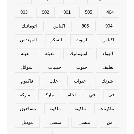
903
902
901
505
404
904
905
أكياس
اتوماتيك
اكياس
الزيوت
السكر
المهندس
الهواء
اوتوماتيك
تعبئة
تعبئه
تغليف
حبوب
حبيبات
سوائل
شرنك
عبوات
علب
فاكيوم
فى
في
لحام
ماركة
ماركه
ماكينات
ماكينة
ماكينه
مساحيق
من
منسى
منسي
موديل