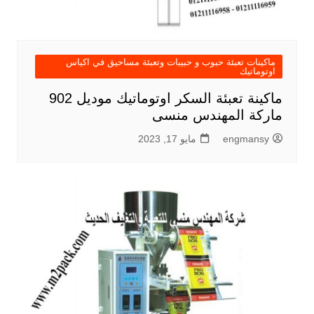
ماكينات تعبئة حبوب و حبيبات وتعبئة مساحيق في اكياس
اوتوماتيك
ماكينة تعبئة السكر اوتوماتيك موديل 902
ماركة المهندس منسى
engmansy
مايو 17, 2023