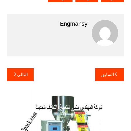
Engmansy
تصفّح
السابق
التالي
المقالات