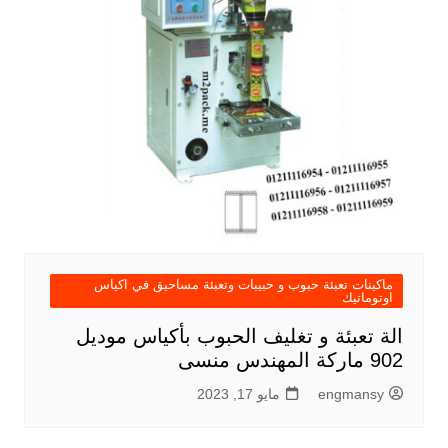
ماكينات تعبئة حبوب و حبيبات وتعبئة مساحيق في اكياس
اوتوماتيك
الة تعبئة و تغليف الحبوب بأكياس موديل
902 ماركة المهندس منسى
engmansy
مايو 17, 2023