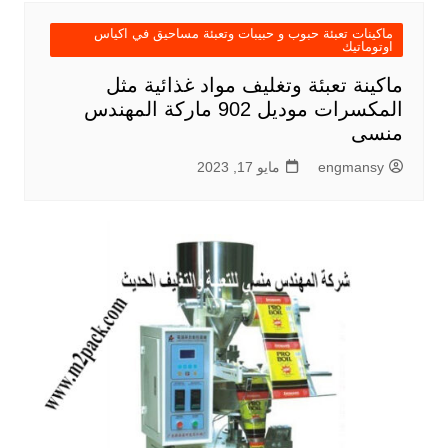
ماكينات تعبئة حبوب و حبيبات وتعبئة مساحيق في اكياس
اوتوماتيك
ماكينة تعبئة وتغليف مواد غذائية مثل
المكسرات موديل 902 ماركة المهندس
منسى
engmansy
مايو 17, 2023