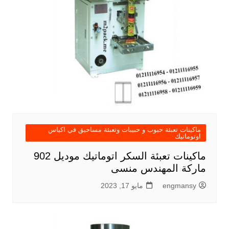
ماكينات تعبئة حبوب و حبيبات وتعبئة مساحيق في اكياس
اوتوماتيك
ماكينات تعبئة السكر اتوماتيك موديل 902
ماركة المهندس منسى
engmansy
مايو 17, 2023