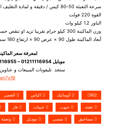
سرعة التعبئة 50-80 كيس / دقيقة و لمادة التغليف اعتبار في السرعه
القوة 220 فولت
الباور 1.2 كيلو وات
وزن الماكينة 300 كيلو جرام تقريبا تزيد او تنقص حسب تحديثات الماكينة
أبعاد الماكينة طول 90 × عرض 90 × ارتفاع 180 سم تقريبا و يمكن فك الماكينة و تركيبها في اي مكان
لمعرفة سعر الماكين
موبايل 01211116954 – 01211116955 – 01211116956–01211116958
ستجد تليفونات المبيعات و عناوين
/en7xfB
902
آتوماتيك
اكياس
العصير
تعبئه
حبوب
حبيبات
فاز
مساحيق
منسى
موديل
وتعبئة