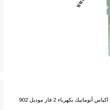
ماكينة تعبئه وتغليف حبيبات العصير فى اكياس آتوماتيك بكهرباء 2 فاز موديل 902