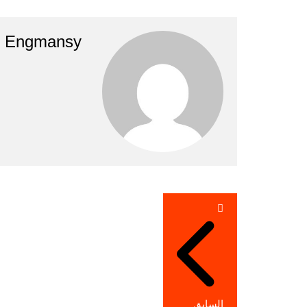
Engmansy
تصفّح
المقالات
السابق