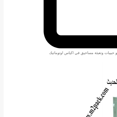
و حبيبات وتعبئة مساحيق في اكياس اوتوماتيك