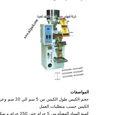
المواصفات
الكيس حسب متطلبات العمل
كمية المواد المعبأه من 5 جرام حتي 250 جرام و يمكن تعديله حتي 500 جرام