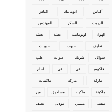
أكياس
اتوماتيك
اكياس
الزيوت
السكر
المهندس
الهواء
اوتوماتيك
تعبئة
تعبئه
تغليف
حبوب
حبيبات
سوائل
شرنك
عبوات
علب
فاكيوم
فى
في
لحام
ماركة
ماركه
ماكينات
ماكينة
ماكينه
مساحيق
من
منسى
منسي
موديل
نصف