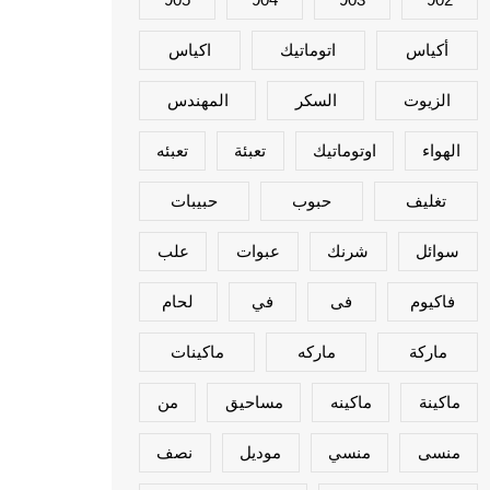
أكياس
اتوماتيك
اكياس
الزيوت
السكر
المهندس
الهواء
اوتوماتيك
تعبئة
تعبئه
تغليف
حبوب
حبيبات
سوائل
شرنك
عبوات
علب
فاكيوم
فى
في
لحام
ماركة
ماركه
ماكينات
ماكينة
ماكينه
مساحيق
من
منسى
منسي
موديل
نصف