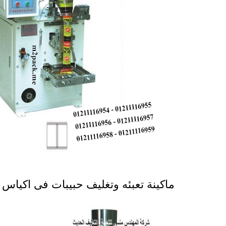
ماكينة تعبئه وتغليف حبيبات فى اكياس موديل 902 ماركة الم