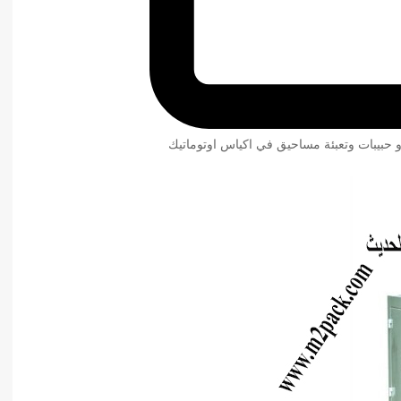
و حبيبات وتعبئة مساحيق في اكياس اوتوماتيك