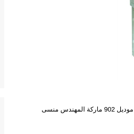
هندس منسى