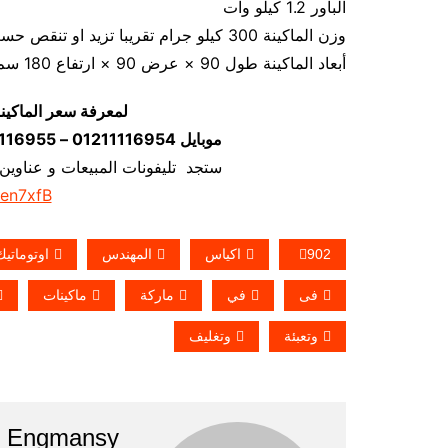
الباور 1.2 كيلو وات
وزن الماكينة 300 كيلو جرام تقريبا تزيد او تنقص حسب تحديثات الماكينة
أبعاد الماكينة طول 90 × عرض 90 × ارتفاع 180 سم تقريبا و يمكن فك الماكينة و تركيبها في اي مكان
لمعرفة سعر الماكين
موبايل 01211116954 – 01211116955 – 01211116956–01211116958
ستجد تليفونات المبيعات و عناوين
/en7xfB
902
اكياس
المهندس
اوتوماتيك
فى
في
ماركة
ماكينات
وتعبئة
وتغليف
Engmansy