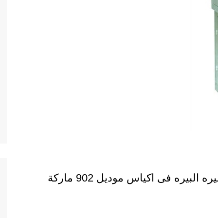
ماكينة تعبئه وتغليف رائحه الكعك والخميره البيره فى اكياس موديل 902 ماركة