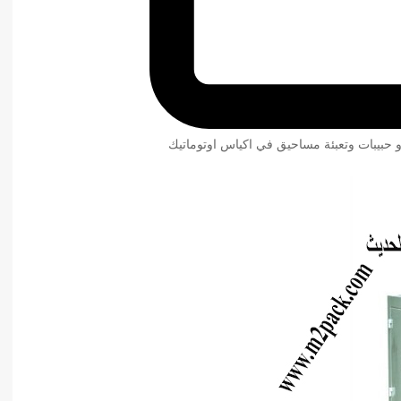
و حبيبات وتعبئة مساحيق في اكياس اوتوماتيك