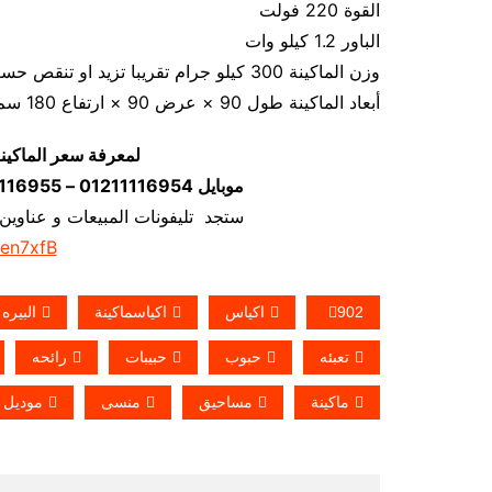
القوة 220 فولت
الباور 1.2 كيلو وات
وزن الماكينة 300 كيلو جرام تقريبا تزيد او تنقص حسب تحديثات الماكينة
أبعاد الماكينة طول 90 × عرض 90 × ارتفاع 180 سم تقريبا و يمكن فك الماكينة و تركيبها في اي مكان
لمعرفة سعر الماكين
موبايل 01211116954 – 01211116955 – 01211116956–01211116958
ستجد تليفونات المبيعات و عناوين
/en7xfB
902
اكياس
اكياسماكينة
البيره
تعبئه
حبوب
حبيبات
رائحه
ماكينة
مساحيق
منسى
موديل