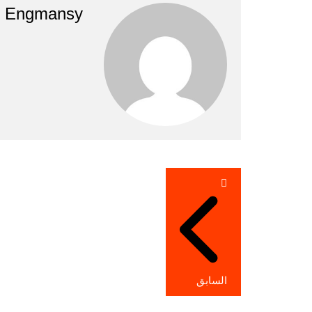
Engmansy
تصفّح
المقالات
السابق