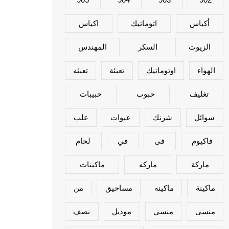
أكياس
اتوماتيك
اكياس
الزيوت
السكر
المهندس
الهواء
اوتوماتيك
تعبئة
تعبئه
تغليف
حبوب
حبيبات
سوائل
شرنك
عبوات
علب
فاكيوم
فى
في
لحام
ماركة
ماركه
ماكينات
ماكينة
ماكينه
مساحيق
من
منسى
منسي
موديل
نصف