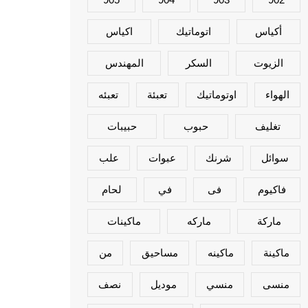
أكياس
اتوماتيك
اكياس
الزيوت
السكر
المهندس
الهواء
اوتوماتيك
تعبئة
تعبئه
تغليف
حبوب
حبيبات
سوائل
شرنك
عبوات
علب
فاكيوم
فى
في
لحام
ماركة
ماركه
ماكينات
ماكينة
ماكينه
مساحيق
من
منسى
منسي
موديل
نصف