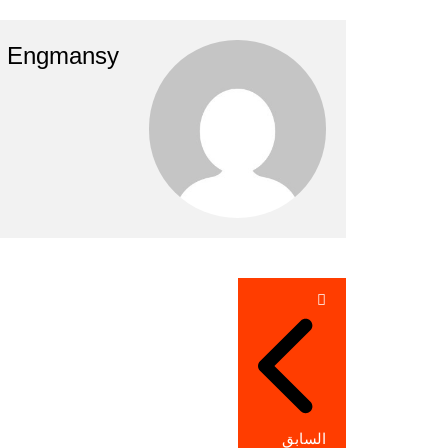
Engmansy
تصفّح
المقالات
السابق