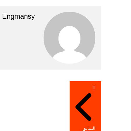
Engmansy
تصفّح
المقالات
السابق