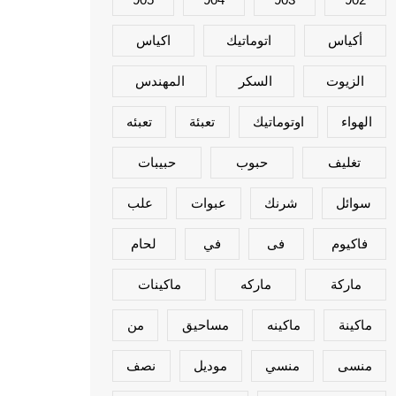
أكياس
اتوماتيك
اكياس
الزيوت
السكر
المهندس
الهواء
اوتوماتيك
تعبئة
تعبئه
تغليف
حبوب
حبيبات
سوائل
شرنك
عبوات
علب
فاكيوم
فى
في
لحام
ماركة
ماركه
ماكينات
ماكينة
ماكينه
مساحيق
من
منسى
منسي
موديل
نصف