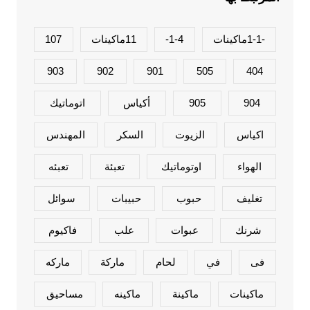
-1-1ماكينات
1-4-
11ماكينات
107
903
902
901
505
404
904
905
أكياس
اتوماتيك
اكياس
الزيوت
السكر
المهندس
الهواء
اوتوماتيك
تعبئة
تعبئه
تغليف
حبوب
حبيبات
سوائل
شرنك
عبوات
علب
فاكيوم
فى
في
لحام
ماركة
ماركه
ماكينات
ماكينة
ماكينه
مساحيق