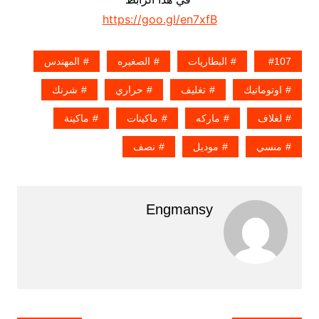
https://goo.gl/en7xfB
107
البطاريات
الصغيره
المهندس
اوتوماتيك
تغليف
حراري
شرنك
لغلاف
ماركه
ماكينات
ماكينة
منسي
موديل
نصف
Engmansy