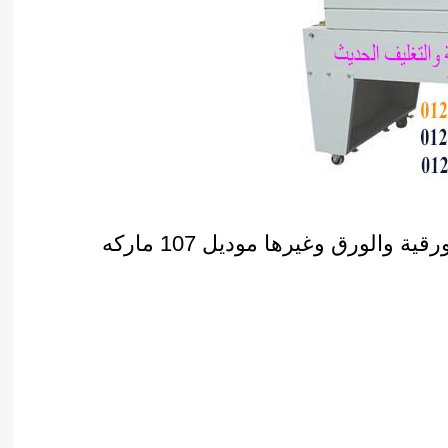
ماكينة تغليف شرنك لتغليف المناديل الورقية والورق وغيرها موديل 107 ماركه