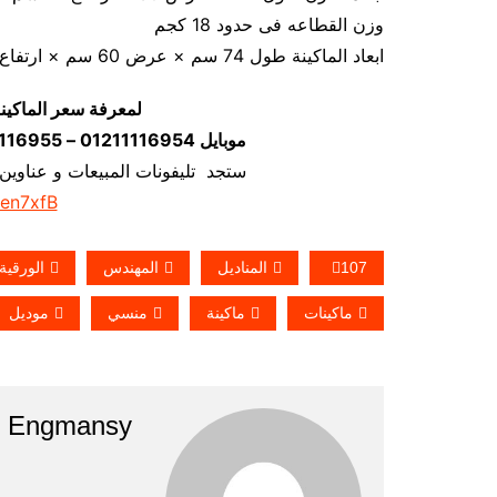
وزن القطاعه فى حدود 18 كجم
ابعاد الماكينة طول 74 سم × عرض 60 سم × ارتفاع 37 سم
لمعرفة سعر الماكين
موبايل 01211116954 – 01211116955 – 01211116956–01211116958
ستجد تليفونات المبيعات و عناوين
/en7xfB
107
المناديل
المهندس
الورقية
ماكينات
ماكينة
منسي
موديل
Engmansy