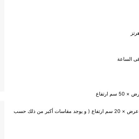
حجم غرفة الشرنك – الفرن 80 سم طول × 40 سم عرض × 20 سم ارتفاع ( و يوجد مقاسات أكبر من ذلك حسب