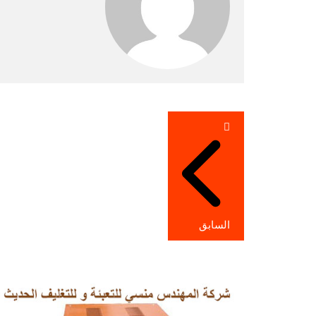
تصفّح
المقالات
السابق