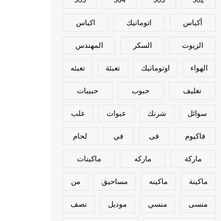
أكياس
اتوماتيك
اكياس
الزيوت
السكر
المهندس
الهواء
اوتوماتيك
تعبئة
تعبئه
تغليف
حبوب
حبيبات
سوائل
شرنك
عبوات
علب
فاكيوم
فى
في
لحام
ماركة
ماركه
ماكينات
ماكينة
ماكينه
مساحيق
من
منسى
منسي
موديل
نصف