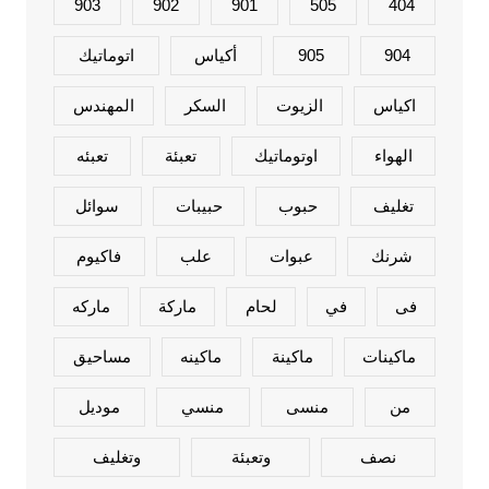
903
902
901
505
404
904
905
أكياس
اتوماتيك
اكياس
الزيوت
السكر
المهندس
الهواء
اوتوماتيك
تعبئة
تعبئه
تغليف
حبوب
حبيبات
سوائل
شرنك
عبوات
علب
فاكيوم
فى
في
لحام
ماركة
ماركه
ماكينات
ماكينة
ماكينه
مساحيق
من
منسى
منسي
موديل
نصف
وتعبئة
وتغليف