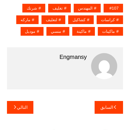
107
المهندس
تغليف
شرنك
كراسات
كشاكيل
لتغليف
ماركه
ماكينات
ماكينة
منسي
موديل
Engmansy
تصفّح
السابق
التالي
المقالات