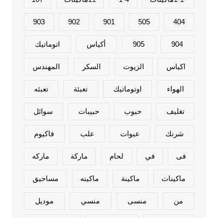
903
902
901
505
404
904
905
أكياس
اتوماتيك
اكياس
الزيوت
السكر
المهندس
الهواء
اوتوماتيك
تعبئة
تعبئه
تغليف
حبوب
حبيبات
سوائل
شرنك
عبوات
علب
فاكيوم
فى
في
لحام
ماركة
ماركه
ماكينات
ماكينة
ماكينه
مساحيق
من
منسى
منسي
موديل