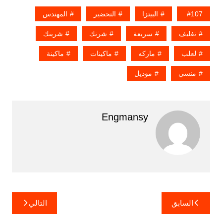
107
البيتزا
التحضير
المهندس
تغليف
سريعة
شرنك
شرينك
لعلب
ماركه
ماكينات
ماكينة
منسي
موديل
Engmansy
تصفّح
السابق
التالي
المقالات