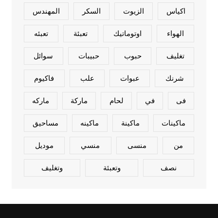
اكياس
الزيوت
السكر
المهندس
الهواء
اوتوماتيك
تعبئة
تعبئه
تغليف
حبوب
حبيبات
سوائل
شرنك
عبوات
علب
فاكيوم
فى
في
لحام
ماركة
ماركه
ماكينات
ماكينة
ماكينه
مساحيق
من
منسى
منسي
موديل
نصف
وتعبئة
وتغليف