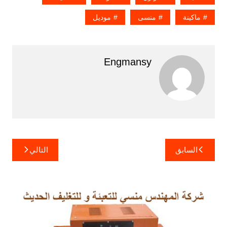
ماكينة
منسى
موديل
Engmansy
تصفّح
السابق
التالي
المقالات