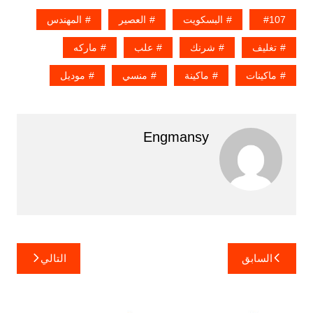
107
البسكويت
العصير
المهندس
تغليف
شرنك
علب
ماركه
ماكينات
ماكينة
منسي
موديل
Engmansy
تصفّح
السابق
التالي
المقالات