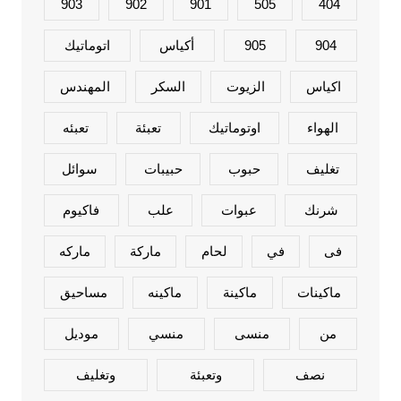
903
902
901
505
404
904
905
أكياس
اتوماتيك
اكياس
الزيوت
السكر
المهندس
الهواء
اوتوماتيك
تعبئة
تعبئه
تغليف
حبوب
حبيبات
سوائل
شرنك
عبوات
علب
فاكيوم
فى
في
لحام
ماركة
ماركه
ماكينات
ماكينة
ماكينه
مساحيق
من
منسى
منسي
موديل
نصف
وتعبئة
وتغليف