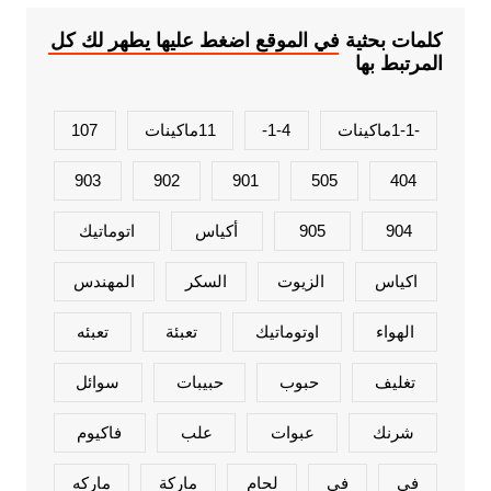
كلمات بحثية في الموقع اضغط عليها يطهر لك كل
المرتبط بها
-1-1ماكينات
1-4-
11ماكينات
107
903
902
901
505
404
904
905
أكياس
اتوماتيك
اكياس
الزيوت
السكر
المهندس
الهواء
اوتوماتيك
تعبئة
تعبئه
تغليف
حبوب
حبيبات
سوائل
شرنك
عبوات
علب
فاكيوم
فى
في
لحام
ماركة
ماركه