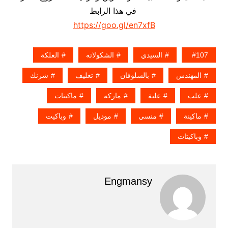
في هذا الرابط
https://goo.gl/en7xfB
107
السيدي
الشكولاته
العلكة
المهندس
بالسلوفان
تغليف
شرنك
علب
علبة
ماركه
ماكينات
ماكينة
منسي
موديل
وباكيت
وباكيتات
Engmansy