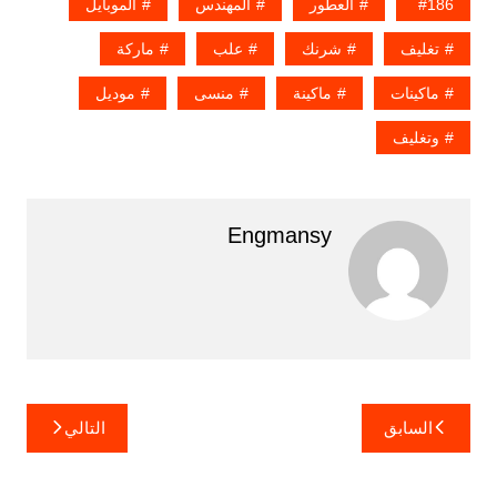
186
العطور
المهندس
الموبايل
تغليف
شرنك
علب
ماركة
ماكينات
ماكينة
منسى
موديل
وتغليف
Engmansy
تصفّح
السابق
التالي
المقالات