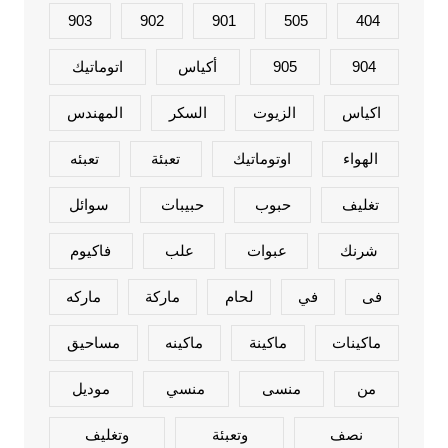
903
902
901
505
404
904
905
أكياس
اتوماتيك
اكياس
الزيوت
السكر
المهندس
الهواء
اوتوماتيك
تعبئة
تعبئه
تغليف
حبوب
حبيبات
سوائل
شرنك
عبوات
علب
فاكيوم
فى
في
لحام
ماركة
ماركه
ماكينات
ماكينة
ماكينه
مساحيق
من
منسى
منسي
موديل
نصف
وتعبئة
وتغليف