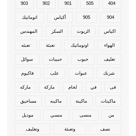
903
902
901
505
404
904
905
أكياس
اتوماتيك
اكياس
الزيوت
السكر
المهندس
الهواء
اوتوماتيك
تعبئة
تعبئه
تغليف
حبوب
حبيبات
سوائل
شرنك
عبوات
علب
فاكيوم
فى
في
لحام
ماركة
ماركه
ماكينات
ماكينة
ماكينه
مساحيق
من
منسى
منسي
موديل
نصف
وتعبئة
وتغليف