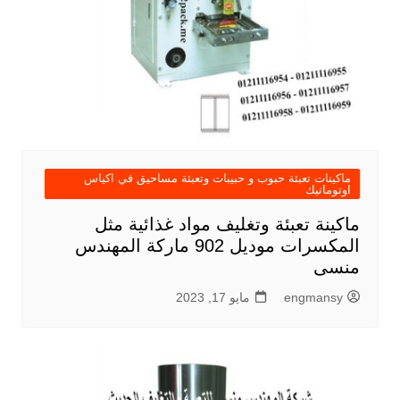
ماكينات تعبئة حبوب و حبيبات وتعبئة مساحيق في اكياس
اوتوماتيك
ماكينة تعبئة وتغليف مواد غذائية مثل
المكسرات موديل 902 ماركة المهندس
منسى
engmansy
مايو 17, 2023