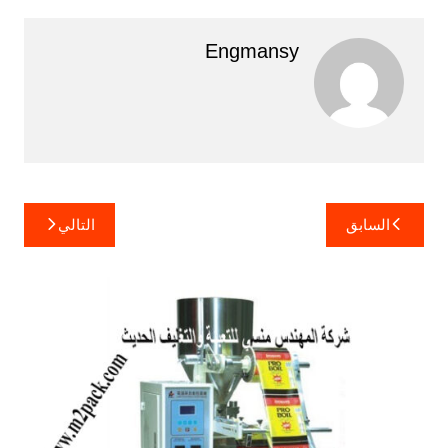
Engmansy
تصفّح
السابق
التالي
المقالات