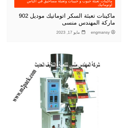
ماكينات تعبئة حبوب و حبيبات وتعبئة مساحيق في اكياس
اوتوماتيك
ماكينات تعبئة السكر اتوماتيك موديل 902
ماركة المهندس منسى
engmansy
مايو 17, 2023