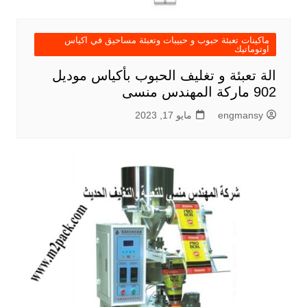
ماكينات تعبئة حبوب و حبيبات وتعبئة مساحيق في اكياس
اوتوماتيك
الة تعبئة و تغليف الحبوب بأكياس موديل
902 ماركة المهندس منسى
engmansy
مايو 17, 2023