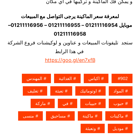
و يمكن فك الماكينة و تركيبها في اي مكان
لمعرفة سعر الماكينة يرجى التواصل مع المبيعات
موبايل 01211116954 – 01211116955 – 01211116956–
01211116958
ستجد تليفونات المبيعات و عناوين و لوكيشنات فروع الشركة
في هذا الرابط
https://goo.gl/en7xfB
902
اكياس
الغذائية
المهندس
المواد
اوتوماتيك
تعبئة
تغليف
حبوب
حبيبات
في
ماركة
ماكينات
ماكينة
مساحيق
منسى
موديل
وتعبئة