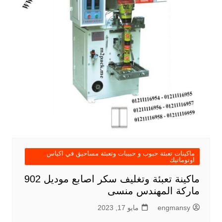
ماكينات تعبئة حبوب و حبيبات وتعبئة مساحيق في اكياس
اوتوماتيك
ماكينة تعبئة وتغليف سكر اصابع موديل 902
ماركة المهندس منسى
engmansy
مايو 17, 2023