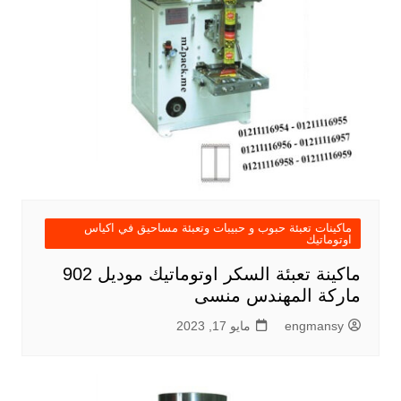
ماكينات تعبئة حبوب و حبيبات وتعبئة مساحيق في اكياس
اوتوماتيك
ماكينة تعبئة السكر اوتوماتيك موديل 902
ماركة المهندس منسى
engmansy
مايو 17, 2023