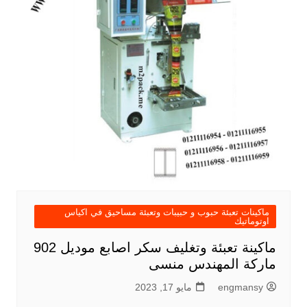
ماكينات تعبئة حبوب و حبيبات وتعبئة مساحيق في اكياس
اوتوماتيك
ماكينة تعبئة وتغليف سكر اصابع موديل 902
ماركة المهندس منسى
engmansy
مايو 17, 2023