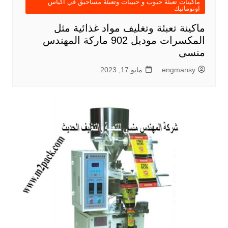
ماكينات تعبئة حبوب و حبيبات وتعبئة مساحيق في اكياس
اوتوماتيك
ماكينة تعبئة وتغليف مواد غذائية مثل
المكسرات موديل 902 ماركة المهندس
منسى
engmansy
مايو 17, 2023