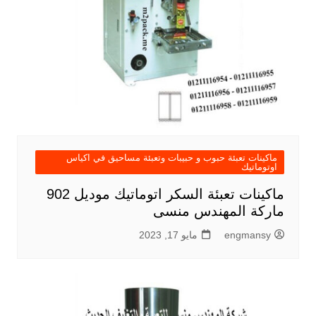
ماكينات تعبئة حبوب و حبيبات وتعبئة مساحيق في اكياس
اوتوماتيك
ماكينات تعبئة السكر اتوماتيك موديل 902
ماركة المهندس منسى
engmansy
مايو 17, 2023