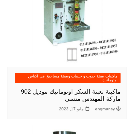
ماكينات تعبئة حبوب و حبيبات وتعبئة مساحيق في اكياس
اوتوماتيك
ماكينة تعبئة السكر اوتوماتيك موديل 902
ماركة المهندس منسى
engmansy
مايو 17, 2023