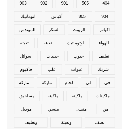
903
902
901
505
404
904
905
أكياس
اتوماتيك
اكياس
الزيوت
السكر
المهندس
الهواء
اوتوماتيك
تعبئة
تعبئه
تغليف
حبوب
حبيبات
سوائل
شرنك
عبوات
علب
فاكيوم
فى
في
لحام
ماركة
ماركه
ماكينات
ماكينة
ماكينه
مساحيق
من
منسى
منسي
موديل
نصف
وتعبئة
وتغليف