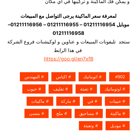
و يمكن فك الماكينة و تركيبها في اي مكان
لمعرفة سعر الماكينة يرجى التواصل مع المبيعات
موبايل 01211116954 – 01211116955 – 01211116956–
01211116958
ستجد تليفونات المبيعات و عناوين و لوكيشنات فروع الشركة
في هذا الرابط
https://goo.gl/en7xfB
902
اتوماتيك
اكياس
المهندس
اوتوماتيك
تعبئة
تغليف
حبوب
حبيبات
في
ماركة
ماكينات
ماكينة
مساحيق
ملح
منسى
موديل
وتعبئة