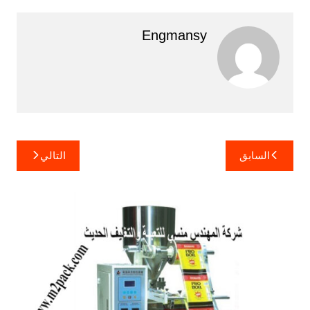
Engmansy
تصفّح
السابق
التالي
المقالات