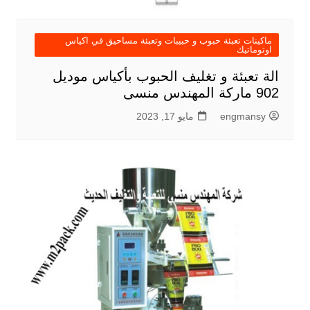
ماكينات تعبئة حبوب و حبيبات وتعبئة مساحيق في اكياس
اوتوماتيك
الة تعبئة و تغليف الحبوب بأكياس موديل
902 ماركة المهندس منسى
engmansy
مايو 17, 2023