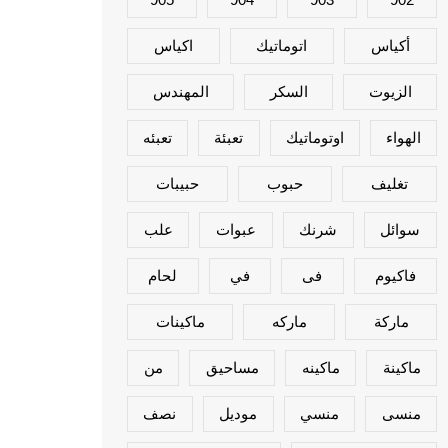
أكياس
اتوماتيك
اكياس
الزيوت
السكر
المهندس
الهواء
اوتوماتيك
تعبئة
تعبئه
تغليف
حبوب
حبيبات
سوائل
شرنك
عبوات
علب
فاكيوم
فى
في
لحام
ماركة
ماركه
ماكينات
ماكينة
ماكينه
مساحيق
من
منسى
منسي
موديل
نصف