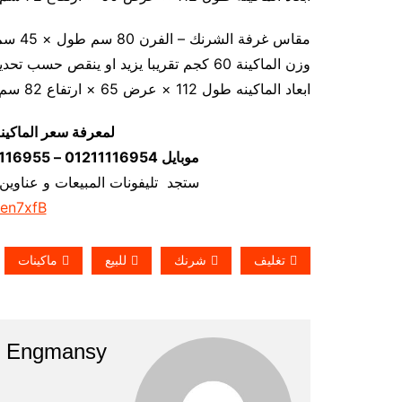
مقاس غرفة الشرنك – الفرن 80 سم طول × 45 سم عرض × 35 سم ارتفاع
وزن الماكينة 60 كجم تقريبا يزيد او ينقص حسب تحديث الماكينة
ابعاد الماكينه طول 112 × عرض 65 × ارتفاع 82 سم
لمعرفة سعر الماكين
موبايل 01211116954 – 01211116955 – 01211116956–01211116958
ستجد تليفونات المبيعات و عناوين
/en7xfB
تغليف
شرنك
للبيع
ماكينات
Engmansy